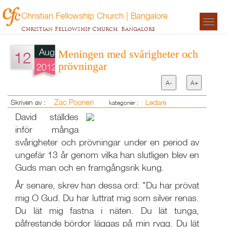
Christian Fellowship Church | Bangalore
Togg
Christian Fellowship Church, Bangalore
navigat
Aug
Meningen med svårigheter och
12
prövningar
2012
A-
A+
Zac Poonen
Skriven av :
Ledare
kategorier :
David ställdes
inför många
svårigheter och prövningar under en period av
ungefär 13 år genom vilka han slutligen blev en
Guds man och en framgångsrik kung.
År senare, skrev han dessa ord: "Du har prövat
mig O Gud. Du har luttrat mig som silver renas.
Du lät mig fastna i näten. Du lät tunga,
påfrestande bördor läggas på min rygg. Du lät