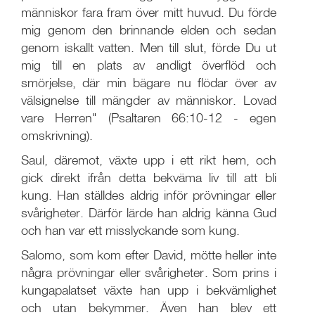
människor fara fram över mitt huvud. Du förde
mig genom den brinnande elden och sedan
genom iskallt vatten. Men till slut, förde Du ut
mig till en plats av andligt överflöd och
smörjelse, där min bägare nu flödar över av
välsignelse till mängder av människor. Lovad
vare Herren" (Psaltaren 66:10-12 - egen
omskrivning).
Saul, däremot, växte upp i ett rikt hem, och
gick direkt ifrån detta bekväma liv till att bli
kung. Han ställdes aldrig inför prövningar eller
svårigheter. Därför lärde han aldrig känna Gud
och han var ett misslyckande som kung.
Salomo, som kom efter David, mötte heller inte
några prövningar eller svårigheter. Som prins i
kungapalatset växte han upp i bekvämlighet
och utan bekymmer. Även han blev ett