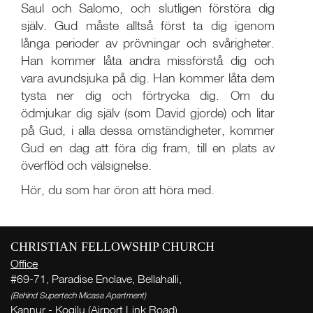
Saul och Salomo, och slutligen förstöra dig
själv. Gud måste alltså först ta dig igenom
långa perioder av prövningar och svårigheter.
Han kommer låta andra missförstå dig och
vara avundsjuka på dig. Han kommer låta dem
tysta ner dig och förtrycka dig. Om du
ödmjukar dig själv (som David gjorde) och litar
på Gud, i alla dessa omständigheter, kommer
Gud en dag att föra dig fram, till en plats av
överflöd och välsignelse.
Live
Hör, du som har öron att höra med.
More
CHRISTIAN FELLOWSHIP CHURCH
Office
W
#69-71, Paradise Enclave, Bellahalli,
( Th
(Behind Supertech Micasa Apartment)
Thi
Kannur - Kogilu (Airport Link Road),