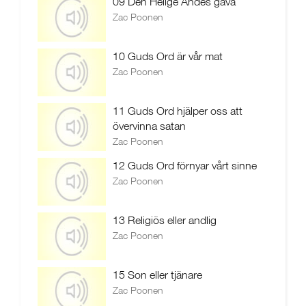
09 Den Helige Andes gåva
Zac Poonen
10 Guds Ord är vår mat
Zac Poonen
11 Guds Ord hjälper oss att
övervinna satan
Zac Poonen
12 Guds Ord förnyar vårt sinne
Zac Poonen
13 Religiös eller andlig
Zac Poonen
15 Son eller tjänare
Zac Poonen