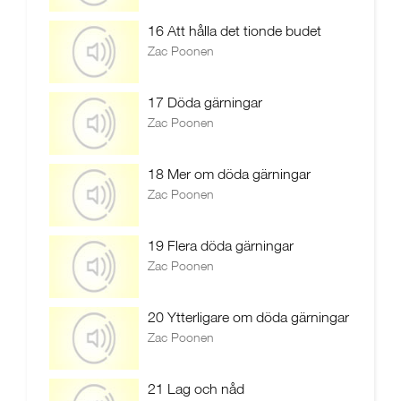
16 Att hålla det tionde budet
Zac Poonen
17 Döda gärningar
Zac Poonen
18 Mer om döda gärningar
Zac Poonen
19 Flera döda gärningar
Zac Poonen
20 Ytterligare om döda gärningar
Zac Poonen
21 Lag och nåd