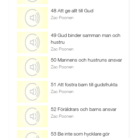
48 Att ge allt till Gud
Zac Poonen
49 Gud binder samman man och
hustru
Zac Poonen
50 Mannens och hustruns ansvar
Zac Poonen
51 Att fostra barn till gudsfrukta
Zac Poonen
52 Föräldrars och barns ansvar
Zac Poonen
53 Be inte som hycklare gör