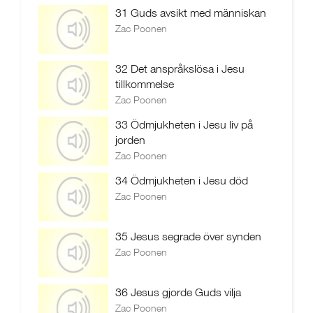
31 Guds avsikt med människan
Zac Poonen
32 Det anspråkslösa i Jesu
tillkommelse
Zac Poonen
33 Ödmjukheten i Jesu liv på
jorden
Zac Poonen
34 Ödmjukheten i Jesu död
Zac Poonen
35 Jesus segrade över synden
Zac Poonen
36 Jesus gjorde Guds vilja
Zac Poonen