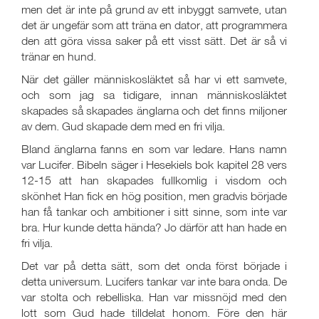
men det är inte på grund av ett inbyggt samvete, utan
det är ungefär som att träna en dator, att programmera
den att göra vissa saker på ett visst sätt. Det är så vi
tränar en hund.
När det gäller människosläktet så har vi ett samvete,
och som jag sa tidigare, innan människosläktet
skapades så skapades änglarna och det finns miljoner
av dem. Gud skapade dem med en fri vilja.
Bland änglarna fanns en som var ledare. Hans namn
var Lucifer. Bibeln säger i Hesekiels bok kapitel 28 vers
12-15 att han skapades fullkomlig i visdom och
skönhet Han fick en hög position, men gradvis började
han få tankar och ambitioner i sitt sinne, som inte var
bra. Hur kunde detta hända? Jo därför att han hade en
fri vilja.
Det var på detta sätt, som det onda först började i
detta universum. Lucifers tankar var inte bara onda. De
var stolta och rebelliska. Han var missnöjd med den
lott som Gud hade tilldelat honom. Före den här