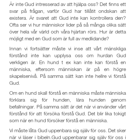
Är inte Gud intresserad av att hjälpa oss? Det finns ett
svar på frågan, varför Gud har tillåtit ondskan att
existera. Är svaret att Gud inte kan kontrollera den?
Ofta ser vi hur människor lider på så många olika sätt
över hela vår värld och våra hjärtan rörs. Hur är detta
möjligt med en Gud som är full av medlidande?
Innan vi fortsätter måste vi inse att vårt mänskliga
förstånd inte kan upplysa oss om hurdan Gud
verkligen är. En hund t ex kan inte kan förstå en
människa, eftersom människan är på en högre
skapelsenivå. På samma sätt kan inte hellre vi förstå
Gud.
Om en hund skall förstå en människa måste människa
förklara sig för hunden, lära hunden genom
befallningar. På samma sätt är det när vi använder vårt
förstånd för att försöka förstå Gud. Det blir lika tokigt
som när en hund försöker förstå en människa.
Vi måste låta Gud uppenbara sig själv för oss. Det sker
när vi läser i bibeln.Gud uppenbarar sig själv för oss i