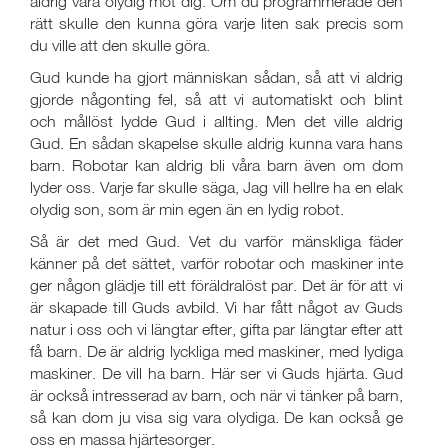
aldrig vara olydig mot dig. Om du programmerade den
rätt skulle den kunna göra varje liten sak precis som
du ville att den skulle göra.
Gud kunde ha gjort människan sådan, så att vi aldrig
gjorde någonting fel, så att vi automatiskt och blint
och mållöst lydde Gud i allting. Men det ville aldrig
Gud. En sådan skapelse skulle aldrig kunna vara hans
barn. Robotar kan aldrig bli våra barn även om dom
lyder oss. Varje far skulle säga, Jag vill hellre ha en elak
olydig son, som är min egen än en lydig robot.
Så är det med Gud. Vet du varför mänskliga fäder
känner på det sättet, varför robotar och maskiner inte
ger någon glädje till ett föräldralöst par. Det är för att vi
är skapade till Guds avbild. Vi har fått något av Guds
natur i oss och vi längtar efter, gifta par längtar efter att
få barn. De är aldrig lyckliga med maskiner, med lydiga
maskiner. De vill ha barn. Här ser vi Guds hjärta. Gud
är också intresserad av barn, och när vi tänker på barn,
så kan dom ju visa sig vara olydiga. De kan också ge
oss en massa hjärtesorger.