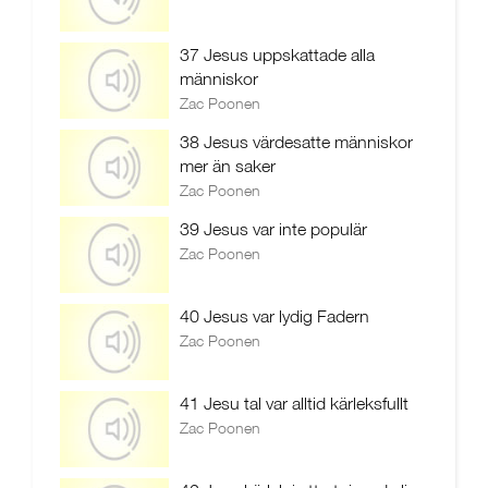
37 Jesus uppskattade alla
människor
Zac Poonen
38 Jesus värdesatte människor
mer än saker
Zac Poonen
39 Jesus var inte populär
Zac Poonen
40 Jesus var lydig Fadern
Zac Poonen
41 Jesu tal var alltid kärleksfullt
Zac Poonen