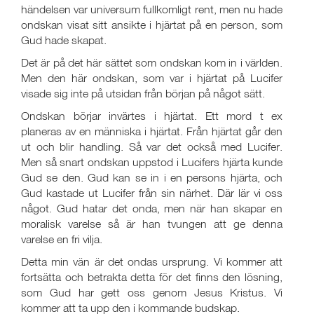
händelsen var universum fullkomligt rent, men nu hade
ondskan visat sitt ansikte i hjärtat på en person, som
Gud hade skapat.
Det är på det här sättet som ondskan kom in i världen.
Men den här ondskan, som var i hjärtat på Lucifer
visade sig inte på utsidan från början på något sätt.
Ondskan börjar invärtes i hjärtat. Ett mord t ex
planeras av en människa i hjärtat. Från hjärtat går den
ut och blir handling. Så var det också med Lucifer.
Men så snart ondskan uppstod i Lucifers hjärta kunde
Gud se den. Gud kan se in i en persons hjärta, och
Gud kastade ut Lucifer från sin närhet. Där lär vi oss
något. Gud hatar det onda, men när han skapar en
moralisk varelse så är han tvungen att ge denna
varelse en fri vilja.
Detta min vän är det ondas ursprung. Vi kommer att
fortsätta och betrakta detta för det finns den lösning,
som Gud har gett oss genom Jesus Kristus. Vi
kommer att ta upp den i kommande budskap.