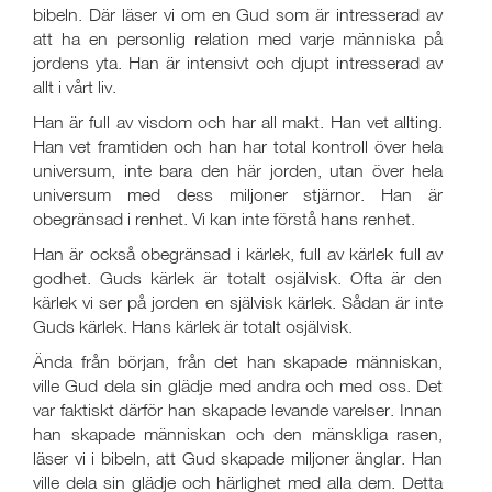
bibeln. Där läser vi om en Gud som är intresserad av
att ha en personlig relation med varje människa på
jordens yta. Han är intensivt och djupt intresserad av
allt i vårt liv.
Han är full av visdom och har all makt. Han vet allting.
Han vet framtiden och han har total kontroll över hela
universum, inte bara den här jorden, utan över hela
universum med dess miljoner stjärnor. Han är
obegränsad i renhet. Vi kan inte förstå hans renhet.
Han är också obegränsad i kärlek, full av kärlek full av
godhet. Guds kärlek är totalt osjälvisk. Ofta är den
kärlek vi ser på jorden en självisk kärlek. Sådan är inte
Guds kärlek. Hans kärlek är totalt osjälvisk.
Ända från början, från det han skapade människan,
ville Gud dela sin glädje med andra och med oss. Det
var faktiskt därför han skapade levande varelser. Innan
han skapade människan och den mänskliga rasen,
läser vi i bibeln, att Gud skapade miljoner änglar. Han
ville dela sin glädje och härlighet med alla dem. Detta