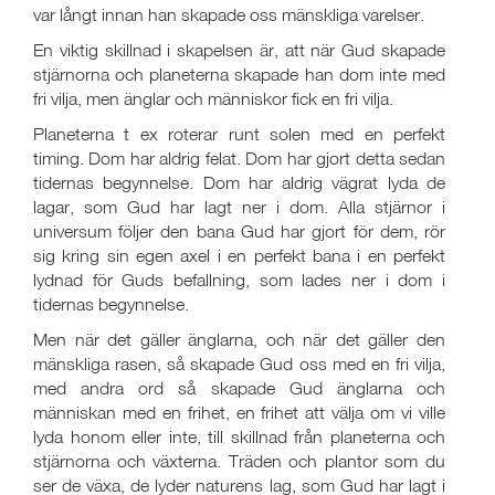
var långt innan han skapade oss mänskliga varelser.
En viktig skillnad i skapelsen är, att när Gud skapade
stjärnorna och planeterna skapade han dom inte med
fri vilja, men änglar och människor fick en fri vilja.
Planeterna t ex roterar runt solen med en perfekt
timing. Dom har aldrig felat. Dom har gjort detta sedan
tidernas begynnelse. Dom har aldrig vägrat lyda de
lagar, som Gud har lagt ner i dom. Alla stjärnor i
universum följer den bana Gud har gjort för dem, rör
sig kring sin egen axel i en perfekt bana i en perfekt
lydnad för Guds befallning, som lades ner i dom i
tidernas begynnelse.
Men när det gäller änglarna, och när det gäller den
mänskliga rasen, så skapade Gud oss med en fri vilja,
med andra ord så skapade Gud änglarna och
människan med en frihet, en frihet att välja om vi ville
lyda honom eller inte, till skillnad från planeterna och
stjärnorna och växterna. Träden och plantor som du
ser de växa, de lyder naturens lag, som Gud har lagt i