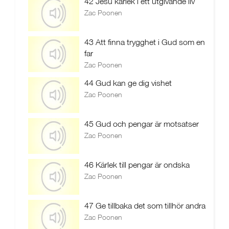
42 Jesu kärlek i ett utgivande liv
Zac Poonen
43 Att finna trygghet i Gud som en
far
Zac Poonen
44 Gud kan ge dig vishet
Zac Poonen
45 Gud och pengar är motsatser
Zac Poonen
46 Kärlek till pengar är ondska
Zac Poonen
47 Ge tillbaka det som tillhör andra
Zac Poonen