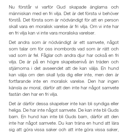
Nu förstår vi varför Gud skapade änglarna och
människan med en fri vilja. Det är det första vi behöver
förstå. Det första som är nödvändigt för att en person
skall vara en moralisk varelse är fri vilja. Om vi inte har
en fri vilja kan vi inte vara moraliska varelser.
Det andra som är nödvändigt är ett samvete, något
som talar om för oss inombords vad som är rätt och
vad som är fel. Fåglar och andra djur har också en fri
vilja. De är på en högre skapelsenivå än träden och
stjärnorna i det avseendet att de kan välja. En hund
kan välja om den skall lyda dig eller inte, men den är
fortfarande inte en moralisk varelse. Den har ingen
känsla av moral, därför att den inte har något samvete
fastän den har en fri vilja.
Det är därför dessa skapelser inte kan bli syndiga eller
heliga. De har inte något samvete. De kan inte bli Guds
barn. En hund kan inte bli Guds barn, därför att den
inte har något samvete. Du kan träna en hund att lära
sig att göra vissa saker och att inte göra vissa saker,