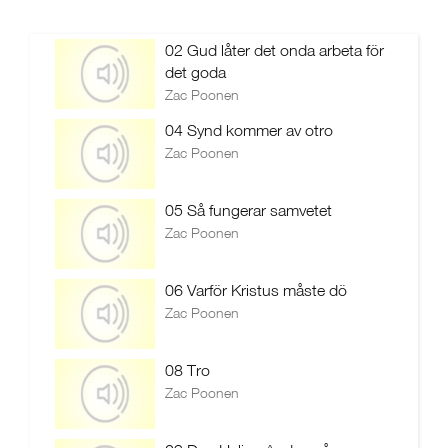
02 Gud låter det onda arbeta för
det goda
Zac Poonen
04 Synd kommer av otro
Zac Poonen
05 Så fungerar samvetet
Zac Poonen
06 Varför Kristus måste dö
Zac Poonen
08 Tro
Zac Poonen