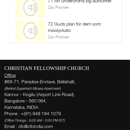
71 Att underordna sig auktoritet
Zac Poonen
72 Guds plan för dem som
misslyckats
Zac Poonen
CHRISTIAN FELLOWSHIP CHURCH
Office
#69-71, Paradise Enclave, Bellahalli,
(Behind Supertech Micasa Apartment)
Kannur - Kogilu (Airport Link Road),
Bangalore - 560 064,
Karnataka, INDIA.
Phone : +(91) 948 194 1079
(Office Timings : 9:00 AM - 5:00 PM IST)
Email : cfc@cfcindia.com