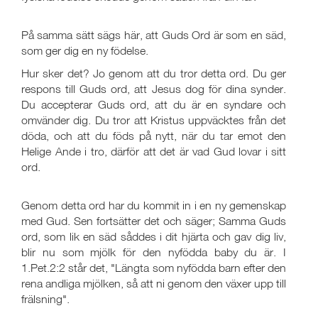
På samma sätt sägs här, att Guds Ord är som en säd,
som ger dig en ny födelse.
Hur sker det? Jo genom att du tror detta ord. Du ger
respons till Guds ord, att Jesus dog för dina synder.
Du accepterar Guds ord, att du är en syndare och
omvänder dig. Du tror att Kristus uppväcktes från det
döda, och att du föds på nytt, när du tar emot den
Helige Ande i tro, därför att det är vad Gud lovar i sitt
ord.
Genom detta ord har du kommit in i en ny gemenskap
med Gud. Sen fortsätter det och säger; Samma Guds
ord, som lik en säd såddes i dit hjärta och gav dig liv,
blir nu som mjölk för den nyfödda baby du är. I
1.Pet.2:2 står det, "Längta som nyfödda barn efter den
rena andliga mjölken, så att ni genom den växer upp till
frälsning".