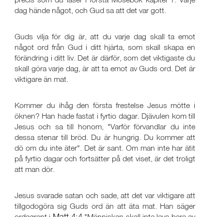
dag hände något, och Gud sa att det var gott.
Guds vilja för dig är, att du varje dag skall ta emot
något ord från Gud i ditt hjärta, som skall skapa en
förändring i ditt liv. Det är därför, som det viktigaste du
skall göra varje dag, är att ta emot av Guds ord. Det är
viktigare än mat.
Kommer du ihåg den första frestelse Jesus mötte i
öknen? Han hade fastat i fyrtio dagar. Djävulen kom till
Jesus och sa till honom, "Varför förvandlar du inte
dessa stenar till bröd. Du är hungrig. Du kommer att
dö om du inte äter". Det är sant. Om man inte har ätit
på fyrtio dagar och fortsätter på det viset, är det troligt
att man dör.
Jesus svarade satan och sade, att det var viktigare att
tillgodogöra sig Guds ord än att äta mat. Han säger
Matt.4:4
ordagrant i
"Människan skall inte leva bara av