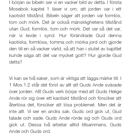
I början av bibeln ser vi en vacker bild av detta. I första
Mosebok kapitel 1 läser vi om, att jorden var i ett
kaotiskt tillstånd. Bibeln säger att jorden var formlös,
tom och mörk. Det är också mänsklighetens tillstånd
utan Gud, formlös, tom och mörk. Det var så det var,
när vi levde i synd. Hur förändrade Gud denna
kaotiska, formlösa, tomma och mörka jord och gjorde
den till en så vacker värld, så att han i slutet av kapitlet
kunde säga att det var mycket gott? Hur gjorde Gud
detta?
Vi kan se två saker, som är viktiga att lägga märke till. I
1 Mos.1:2 står det först av allt att Guds Ande svävade
över jorden. Allt Guds verk börjar med att Guds Helige
Ande rör sig över ett kaotiskt tillstånd och försöker att
återlösa det, försöker att lösa problemet. Men det är
inte allt. Vi ser en andra sak. Guds ord gick ut, Gud
talade och sade. Guds Ande rörde sig och Guds ord
gick ut. Dessa två arbetar alltid tillsammans, Guds
Ande och Guds ord.