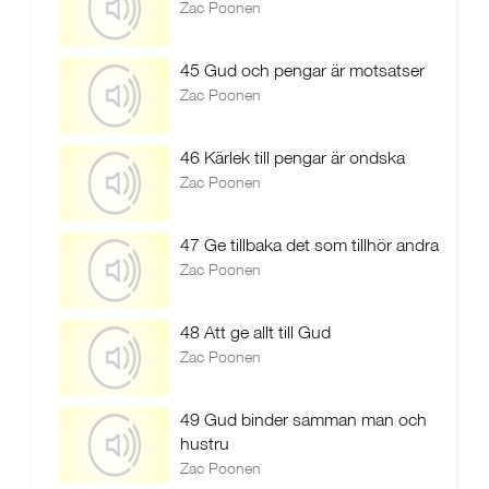
Zac Poonen
45 Gud och pengar är motsatser
Zac Poonen
46 Kärlek till pengar är ondska
Zac Poonen
47 Ge tillbaka det som tillhör andra
Zac Poonen
48 Att ge allt till Gud
Zac Poonen
49 Gud binder samman man och
hustru
Zac Poonen