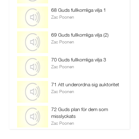
68 Guds fullkomliga vilja 1
Zac Poonen
69 Guds fullkomliga vilja (2)
Zac Poonen
70 Guds fullkomliga vilja 3
Zac Poonen
71 Att underordna sig auktoritet
Zac Poonen
72 Guds plan för dem som
misslyckats
Zac Poonen