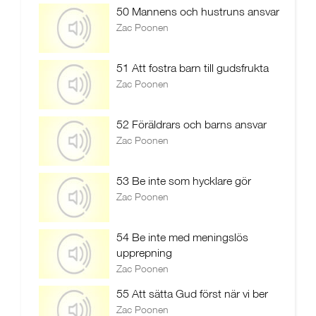
50 Mannens och hustruns ansvar
Zac Poonen
51 Att fostra barn till gudsfrukta
Zac Poonen
52 Föräldrars och barns ansvar
Zac Poonen
53 Be inte som hycklare gör
Zac Poonen
54 Be inte med meningslös
upprepning
Zac Poonen
55 Att sätta Gud först när vi ber
Zac Poonen