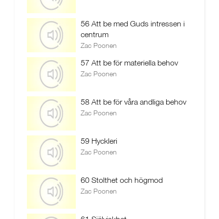
56 Att be med Guds intressen i
centrum
Zac Poonen
57 Att be för materiella behov
Zac Poonen
58 Att be för våra andliga behov
Zac Poonen
59 Hyckleri
Zac Poonen
60 Stolthet och högmod
Zac Poonen