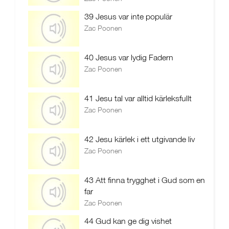
39 Jesus var inte populär
Zac Poonen
40 Jesus var lydig Fadern
Zac Poonen
41 Jesu tal var alltid kärleksfullt
Zac Poonen
42 Jesu kärlek i ett utgivande liv
Zac Poonen
43 Att finna trygghet i Gud som en
far
Zac Poonen
44 Gud kan ge dig vishet