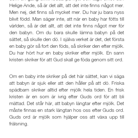
Helige Ande, så är det allt, att det inte finns något mer.
Men nej, det finns så mycket mer. Du har ju bara nyss
blivit född. Man säger inte, att när en baby har fötts till
världen, så är det allt, att det inte finns något mer för
den babyn. Om du bara skulle lämna babyn på det
sättet, så skulle den dö. I själva verket är det, det första
en baby gör så fort den föds, så skriker den efter mjölk.
Du har hört hur en baby skriker efter mjölk. En sann
kristen skriker för att Gud skall ge föda genom sitt ord.
Om en baby inte skriker på det här sättet, kan vi säga
att babyn är sjuk eller att den håller på att dö. Friska
spädbarn skriker alltid efter mjölk hela tiden. En frisk
kristen är en som är ivrig efter Guds ord för att bli
mättad. Det står här, att babyn längtar efter mjölk. Det
måste finnas en stark längtan hos oss efter Guds ord.
Guds ord är mjölk som hjälper oss att växa upp till
frälsning.