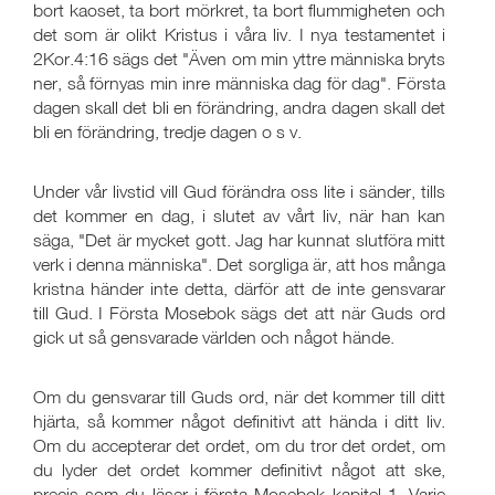
bort kaoset, ta bort mörkret, ta bort flummigheten och
det som är olikt Kristus i våra liv. I nya testamentet i
2Kor.4:16 sägs det "Även om min yttre människa bryts
ner, så förnyas min inre människa dag för dag". Första
dagen skall det bli en förändring, andra dagen skall det
bli en förändring, tredje dagen o s v.
Under vår livstid vill Gud förändra oss lite i sänder, tills
det kommer en dag, i slutet av vårt liv, när han kan
säga, "Det är mycket gott. Jag har kunnat slutföra mitt
verk i denna människa". Det sorgliga är, att hos många
kristna händer inte detta, därför att de inte gensvarar
till Gud. I Första Mosebok sägs det att när Guds ord
gick ut så gensvarade världen och något hände.
Om du gensvarar till Guds ord, när det kommer till ditt
hjärta, så kommer något definitivt att hända i ditt liv.
Om du accepterar det ordet, om du tror det ordet, om
du lyder det ordet kommer definitivt något att ske,
precis som du läser i första Mosebok kapitel 1. Varje