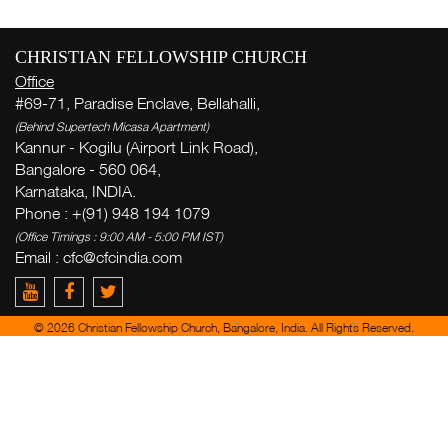
CHRISTIAN FELLOWSHIP CHURCH
Office
#69-71, Paradise Enclave, Bellahalli,
(Behind Supertech Micasa Apartment)
Kannur - Kogilu (Airport Link Road),
Bangalore - 560 064,
Karnataka, INDIA.
Phone : +(91) 948 194 1079
(Office Timings : 9:00 AM - 5:00 PM IST)
Email : cfc@cfcindia.com
© 2026 Christian Fellowship Church, Bangalore, India. All Rights Reserved.