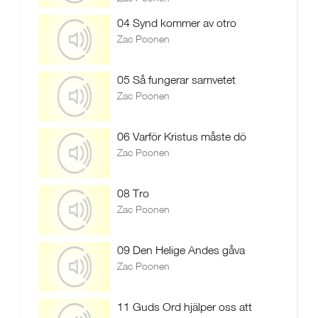
04 Synd kommer av otro
Zac Poonen
05 Så fungerar samvetet
Zac Poonen
06 Varför Kristus måste dö
Zac Poonen
08 Tro
Zac Poonen
09 Den Helige Andes gåva
Zac Poonen
11 Guds Ord hjälper oss att