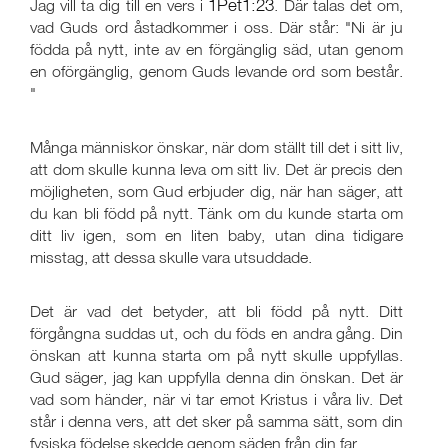
1Pet1:23
Jag vill ta dig till en vers i
. Där talas det om,
vad Guds ord åstadkommer i oss. Där står: "Ni är ju
födda på nytt, inte av en förgänglig säd, utan genom
en oförgänglig, genom Guds levande ord som består.
"
Många människor önskar, när dom ställt till det i sitt liv,
att dom skulle kunna leva om sitt liv. Det är precis den
möjligheten, som Gud erbjuder dig, när han säger, att
du kan bli född på nytt. Tänk om du kunde starta om
ditt liv igen, som en liten baby, utan dina tidigare
misstag, att dessa skulle vara utsuddade.
Det är vad det betyder, att bli född på nytt. Ditt
förgångna suddas ut, och du föds en andra gång. Din
önskan att kunna starta om på nytt skulle uppfyllas.
Gud säger, jag kan uppfylla denna din önskan. Det är
vad som händer, när vi tar emot Kristus i våra liv. Det
står i denna vers, att det sker på samma sätt, som din
fysiska födelse skedde genom säden från din far.