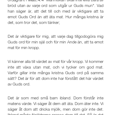
bröd utan av varje ord som utgår ur Guds mun". Vad
han säger är, att det till och med är viktigare att ta
emot Guds Ord än att äta mat. Hur många kristna är
det, som tror det, som tänker;
Det är viktigare för mig, att varje dag tillgodogöra mig
Guds ord för min själ och för min Ande än, att ta emot
mat för min kropp.
Vi känner alla till värdet av mat för vår kropp. Vi kommer
inte att växa utan mat, och vi tycker om god mat.
Varför gillar inte många kristna Guds ord på samma
sätt? Det är för att dom inte har förstått det här värdet
av Guds ord.
Det är som med små barn ibland. Dom förstår inte
matens värde. Vi säger åt dem att äta. Dom äter inte. Vi
säger åt dom att dricka mjölk, men dom gör inte det.
Ibland måste föräldrarna pressa dom till det. Så är det