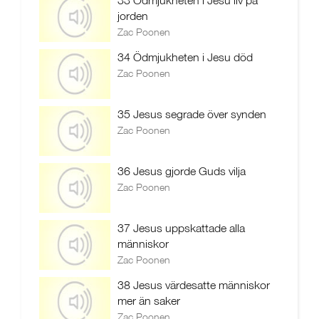
33 Ödmjukheten i Jesu liv på
jorden
Zac Poonen
34 Ödmjukheten i Jesu död
Zac Poonen
35 Jesus segrade över synden
Zac Poonen
36 Jesus gjorde Guds vilja
Zac Poonen
37 Jesus uppskattade alla
människor
Zac Poonen
38 Jesus värdesatte människor
mer än saker
Zac Poonen