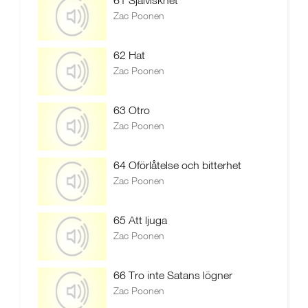
61 Själviskhet
Zac Poonen
62 Hat
Zac Poonen
63 Otro
Zac Poonen
64 Oförlåtelse och bitterhet
Zac Poonen
65 Att ljuga
Zac Poonen
66 Tro inte Satans lögner
Zac Poonen