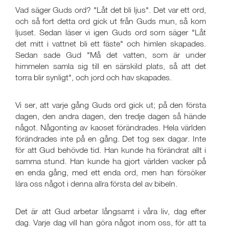
Vad säger Guds ord? "Låt det bli ljus". Det var ett ord,
och så fort detta ord gick ut från Guds mun, så kom
ljuset. Sedan läser vi igen Guds ord som säger "Låt
det mitt i vattnet bli ett fäste" och himlen skapades.
Sedan sade Gud "Må det vatten, som är under
himmelen samla sig till en särskild plats, så att det
torra blir synligt", och jord och hav skapades.
Vi ser, att varje gång Guds ord gick ut; på den första
dagen, den andra dagen, den tredje dagen så hände
något. Någonting av kaoset förändrades. Hela världen
förändrades inte på en gång. Det tog sex dagar. Inte
för att Gud behövde tid. Han kunde ha förändrat allt i
samma stund. Han kunde ha gjort världen vacker på
en enda gång, med ett enda ord, men han försöker
lära oss något i denna allra första del av bibeln.
Det är att Gud arbetar långsamt i våra liv, dag efter
dag. Varje dag vill han göra något inom oss, för att ta