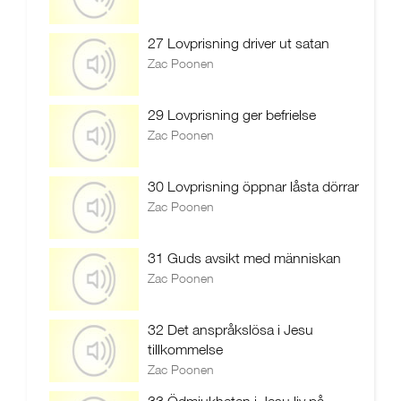
27 Lovprisning driver ut satan
Zac Poonen
29 Lovprisning ger befrielse
Zac Poonen
30 Lovprisning öppnar låsta dörrar
Zac Poonen
31 Guds avsikt med människan
Zac Poonen
32 Det anspråkslösa i Jesu
tillkommelse
Zac Poonen