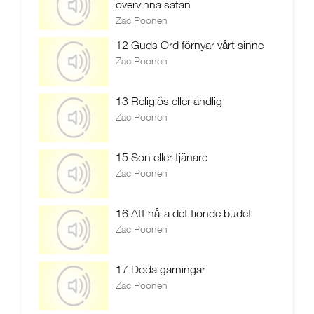
övervinna satan
Zac Poonen
12 Guds Ord förnyar vårt sinne
Zac Poonen
13 Religiös eller andlig
Zac Poonen
15 Son eller tjänare
Zac Poonen
16 Att hålla det tionde budet
Zac Poonen
17 Döda gärningar
Zac Poonen