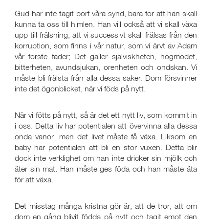
Gud har inte tagit bort våra synd, bara för att han skall
kunna ta oss till himlen. Han vill också att vi skall växa
upp till frälsning, att vi successivt skall frälsas från den
korruption, som finns i vår natur, som vi ärvt av Adam
vår förste fader; Det gäller själviskheten, högmodet,
bitterheten, avundsjukan, orenheten och ondskan. Vi
måste bli frälsta från alla dessa saker. Dom försvinner
inte det ögonblicket, när vi föds på nytt.
När vi fötts på nytt, så är det ett nytt liv, som kommit in
i oss. Detta liv har potentialen att övervinna alla dessa
onda vanor, men det livet måste få växa. Liksom en
baby har potentialen att bli en stor vuxen. Detta blir
dock inte verklighet om han inte dricker sin mjölk och
äter sin mat. Han måste ges föda och han måste äta
för att växa.
Det misstag många kristna gör är, att de tror, att om
dom en gång blivit födda på nytt och tagit emot den