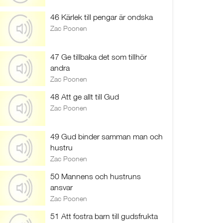
46 Kärlek till pengar är ondska
Zac Poonen
47 Ge tillbaka det som tillhör
andra
Zac Poonen
48 Att ge allt till Gud
Zac Poonen
49 Gud binder samman man och
hustru
Zac Poonen
50 Mannens och hustruns
ansvar
Zac Poonen
51 Att fostra barn till gudsfrukta