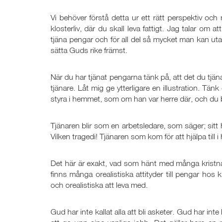
Vi behöver förstå detta ur ett rätt perspektiv och m
klosterliv, där du skall leva fattigt. Jag talar om at
tjäna pengar och för all del så mycket man kan utan 
sätta Guds rike främst.
När du har tjänat pengarna tänk på, att det du tjän
tjänare. Låt mig ge ytterligare en illustration. Tänk
styra i hemmet, som om han var herre där, och du b
Tjänaren blir som en arbetsledare, som säger; sitt h
Vilken tragedi! Tjänaren som kom för att hjälpa till i 
Det här är exakt, vad som hänt med många kristna.
finns många orealistiska attityder till pengar hos
och orealistiska att leva med.
Gud har inte kallat alla att bli asketer. Gud har inte 