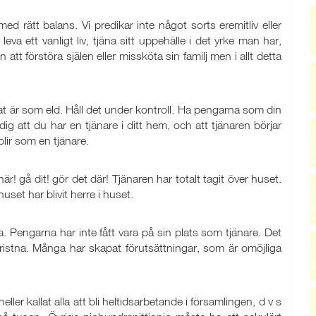
ed rätt balans. Vi predikar inte något sorts eremitliv eller
t leva ett vanligt liv, tjäna sitt uppehälle i det yrke man har,
att förstöra själen eller missköta sin familj men i allt detta
at är som eld. Håll det under kontroll. Ha pengarna som din
 dig att du har en tjänare i ditt hem, och att tjänaren börjar
lir som en tjänare.
är! gå dit! gör det där! Tjänaren har totalt tagit över huset.
huset har blivit herre i huset.
 Pengarna har inte fått vara på sin plats som tjänare. Det
 kristna. Många har skapat förutsättningar, som är omöjliga
heller kallat alla att bli heltidsarbetande i församlingen, d v s