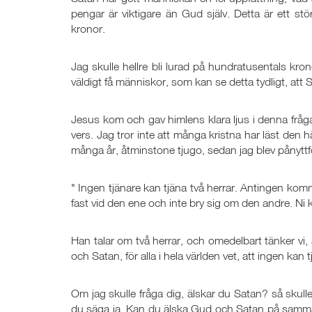
pengar är viktigare än Gud själv. Detta är ett s
kronor.
Jag skulle hellre bli lurad på hundratusentals kron
väldigt få människor, som kan se detta tydligt, att 
Jesus kom och gav himlens klara ljus i denna fråga
vers. Jag tror inte att många kristna har läst den h
många år, åtminstone tjugo, sedan jag blev pånytt
" Ingen tjänare kan tjäna två herrar. Antingen komm
fast vid den ene och inte bry sig om den andre. N
Han talar om två herrar, och omedelbart tänker vi,
och Satan, för alla i hela världen vet, att ingen ka
Om jag skulle fråga dig, älskar du Satan? så skull
du säga ja. Kan du älska Gud och Satan på samma gå