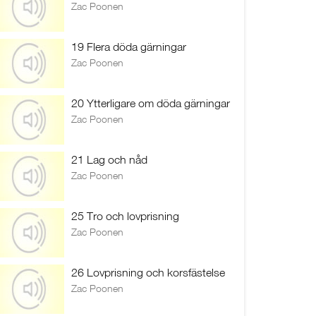
Zac Poonen
19 Flera döda gärningar
Zac Poonen
20 Ytterligare om döda gärningar
Zac Poonen
21 Lag och nåd
Zac Poonen
25 Tro och lovprisning
Zac Poonen
26 Lovprisning och korsfästelse
Zac Poonen