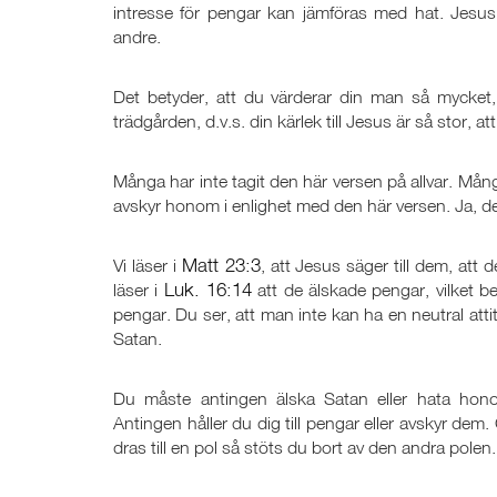
intresse för pengar kan jämföras med hat. Jesus
andre.
Det betyder, att du värderar din man så mycket,
trädgården, d.v.s. din kärlek till Jesus är så stor, at
Många har inte tagit den här versen på allvar. Många
avskyr honom i enlighet med den här versen. Ja, det
Matt 23:3
Vi läser i
, att Jesus säger till dem, att d
Luk. 16:14
läser i
att de älskade pengar, vilket b
pengar. Du ser, att man inte kan ha en neutral attity
Satan.
Du måste antingen älska Satan eller hata hono
Antingen håller du dig till pengar eller avskyr 
dras till en pol så stöts du bort av den andra polen.