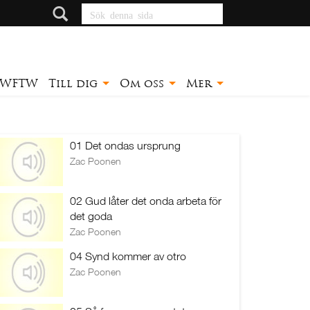
Sök denna sida
WFTW
Till dig
Om oss
Mer
01 Det ondas ursprung
Zac Poonen
02 Gud låter det onda arbeta för
det goda
Zac Poonen
04 Synd kommer av otro
Zac Poonen