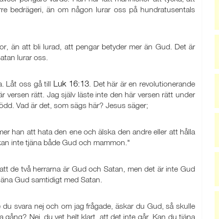
törre bedrägeri, än om någon lurar oss på hundratusentals
or, än att bli lurad, att pengar betyder mer än Gud. Det är
Satan lurar oss.
Luk 16:13
. Låt oss gå till
. Det här är en revolutionerande
är versen rätt. Jag själv läste inte den här versen rätt under
född. Vad är det, som sägs här? Jesus säger;
er han att hata den ene och älska den andre eller att hålla
i kan inte tjäna både Gud och mammon."
 att de två herrarna är Gud och Satan, men det är inte Gud
n tjäna Gud samtidigt med Satan.
e du svara nej och om jag frågade, äskar du Gud, så skulle
ng? Nej, du vet helt klart, att det inte går. Kan du tjäna