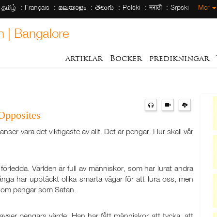
தமிழ்
Français
മലയാളം
తెలుగు
Polski
मराठी
Srpski
Mer
h | Bangalore
artiklar
Böcker
predikningar
Opposites
anser vara det viktigaste av allt. Det är pengar. Hur skall vår
i förledda. Världen är full av människor, som har lurat andra
nga har upptäckt olika smarta vägar för att lura oss, men
ga om pengar som Satan.
avser pengars värde. Han har fått människor att tycka, att