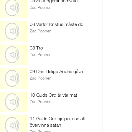
05 Så fungerar samvetet
Zac Poonen
06 Varför Kristus måste dö
Zac Poonen
08 Tro
Zac Poonen
09 Den Helige Andes gåva
Zac Poonen
10 Guds Ord är vår mat
Zac Poonen
11 Guds Ord hjälper oss att
övervinna satan
Zac Poonen