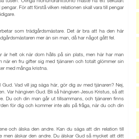
på tusen. Övriga niohundranittionio måste ha ett sekulärt
ar. För att förstå vilken relationen skall vara till pengar
tidigare.
rbetar som trädgårdsmästare. Det är bra att ha den här
rädgårdsmästaren mer än sin man, då har något gått fel.
 är helt ok när dom hålls på sin plats, men här har man
 när en fru gifter sig med tjänaren och totalt glömmer sin
 sker med många kristna.
 till Gud. Vad vill jag säga här, gör dig av med tjänaren? Nej,
en. Var hängiven Gud. Bli så hängiven Jesus Kristus, så att
re. Du och din man går ut tillsammans, och tjänaren finns
ården för dig och kommer inte alls på fråga, när du och din
e och älska den andre. Kan du säga att din relation till
ne men älskar den andre. Du älskar Gud så mycket att ditt