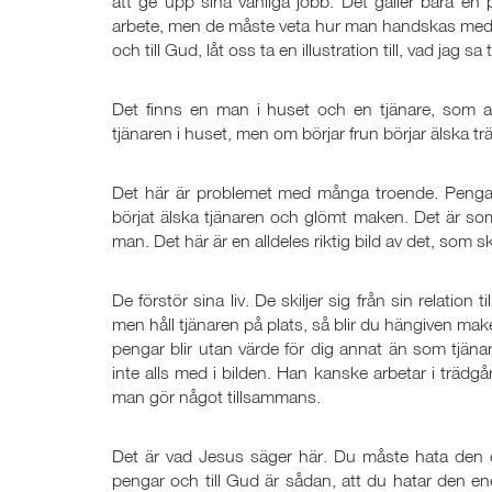
att ge upp sina vanliga jobb. Det gäller bara en 
arbete, men de måste veta hur man handskas med peng
och till Gud, låt oss ta en illustration till, vad jag sa 
Det finns en man i huset och en tjänare, som a
tjänaren i huset, men om börjar frun börjar älska t
Det här är problemet med många troende. Pengar
börjat älska tjänaren och glömt maken. Det är som
man. Det här är en alldeles riktig bild av det, som
De förstör sina liv. De skiljer sig från sin relation
men håll tjänaren på plats, så blir du hängiven mak
pengar blir utan värde för dig annat än som tjäna
inte alls med i bilden. Han kanske arbetar i trädg
man gör något tillsammans.
Det är vad Jesus säger här. Du måste hata den en
pengar och till Gud är sådan, att du hatar den e