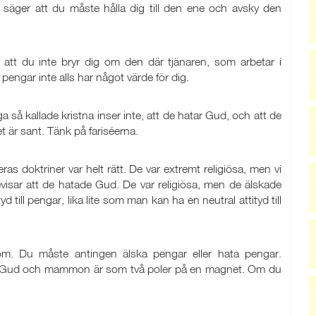
 säger att du måste hålla dig till den ene och avsky den
 att du inte bryr dig om den där tjänaren, som arbetar i
t pengar inte alls har något värde för dig.
 så kallade kristna inser inte, att de hatar Gud, och att de
 är sant. Tänk på fariséerna.
eras doktriner var helt rätt. De var extremt religiösa, men vi
evisar att de hatade Gud. De var religiösa, men de älskade
d till pengar, lika lite som man kan ha en neutral attityd till
m. Du måste antingen älska pengar eller hata pengar.
dem. Gud och mammon är som två poler på en magnet. Om du