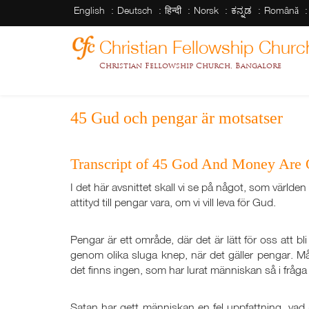
English
Deutsch
हिन्दी
Norsk
ಕನ್ನಡ
Română
Christian Fellowship Churc
Christian Fellowship Church, Bangalore
45 Gud och pengar är motsatser
Transcript of 45 God And Money Are 
I det här avsnittet skall vi se på något, som världen 
attityd till pengar vara, om vi vill leva för Gud.
Pengar är ett område, där det är lätt för oss att bl
genom olika sluga knep, när det gäller pengar. Må
det finns ingen, som har lurat människan så i frå
Satan har gett människan en fel uppfattning, vad 