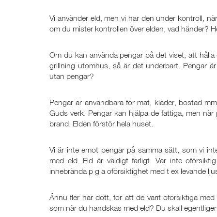
Vi använder eld, men vi har den under kontroll, när 
om du mister kontrollen över elden, vad händer? He
Om du kan använda pengar på det viset, att hålla
grillning utomhus, så är det underbart. Pengar är
utan pengar?
Pengar är användbara för mat, kläder, bostad mm
Guds verk. Pengar kan hjälpa de fattiga, men när p
brand. Elden förstör hela huset.
Vi är inte emot pengar på samma sätt, som vi inte
med eld. Eld är väldigt farligt. Var inte oförsi
innebrända p g a oförsiktighet med t ex levande lju
Ännu fler har dött, för att de varit oförsiktiga m
som när du handskas med eld? Du skall egentligen 