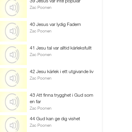
39 Jesus var inte populär
Zac Poonen
40 Jesus var lydig Fadern
Zac Poonen
41 Jesu tal var alltid kärleksfullt
Zac Poonen
42 Jesu kärlek i ett utgivande liv
Zac Poonen
43 Att finna trygghet i Gud som
en far
Zac Poonen
44 Gud kan ge dig vishet
Zac Poonen