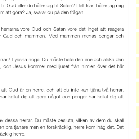
 Gud eller du håller dig till Satan? Helt klart håller jag mig
m att göra? Ja, svarar du på den frågan.
å herrarna vore Gud och Satan vore det inget att reagera
arna är Gud och mammon. Med mammon menas pengar och
herrar? Lyssna noga! Du måste hata den ene och älska den
d, och Jesus kommer med ljuset från himlen över det här
att Gud är en herre, och att du inte kan tjäna två herrar.
ar kallat dig att göra något och pengar har kallat dig att
av dessa herrar. Du måste besluta, vilken av dem du skall
 en bra tjänare men en förskräcklig, herre kom ihåg det. Det
äcklig herre.