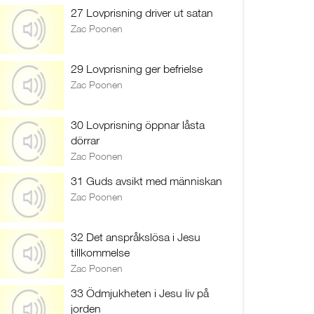
27 Lovprisning driver ut satan
Zac Poonen
29 Lovprisning ger befrielse
Zac Poonen
30 Lovprisning öppnar låsta
dörrar
Zac Poonen
31 Guds avsikt med människan
Zac Poonen
32 Det anspråkslösa i Jesu
tillkommelse
Zac Poonen
33 Ödmjukheten i Jesu liv på
jorden