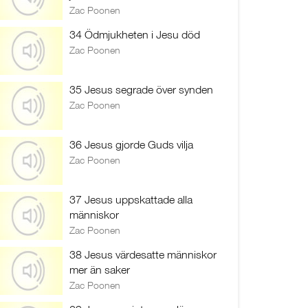
Zac Poonen
34 Ödmjukheten i Jesu död
Zac Poonen
35 Jesus segrade över synden
Zac Poonen
36 Jesus gjorde Guds vilja
Zac Poonen
37 Jesus uppskattade alla
människor
Zac Poonen
38 Jesus värdesatte människor
mer än saker
Zac Poonen