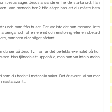
t, om Jesus säger. Jesus använde en hel del starka ord. Han
ch barn. Vad menade han? Här säger han att du måste hata
ustru och barn från huset. Det var inte det han menade. Inte
na pengar och bli en eremit och enstöring eller en obetald
arbete, barnhem eller något sådant.
m du ser på Jesu liv. Han är det perfekta exemplet på hur
are. Han tjänade sitt uppehälle, men han var inte bunden
 som du hade till materiella saker. Det är svaret. Vi har mer
i nästa avsnitt.