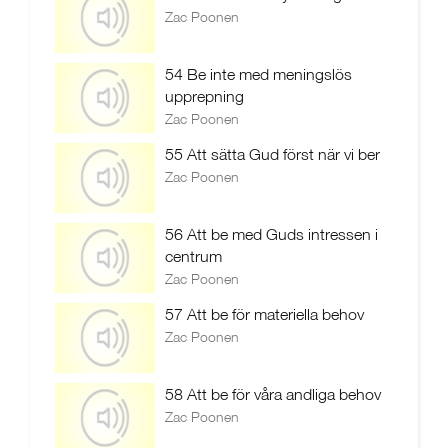
Zac Poonen
54 Be inte med meningslös
upprepning
Zac Poonen
55 Att sätta Gud först när vi ber
Zac Poonen
56 Att be med Guds intressen i
centrum
Zac Poonen
57 Att be för materiella behov
Zac Poonen
58 Att be för våra andliga behov
Zac Poonen