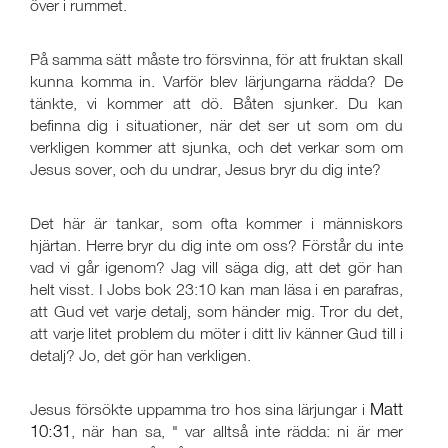
över i rummet.
På samma sätt måste tro försvinna, för att fruktan skall
kunna komma in. Varför blev lärjungarna rädda? De
tänkte, vi kommer att dö. Båten sjunker. Du kan
befinna dig i situationer, när det ser ut som om du
verkligen kommer att sjunka, och det verkar som om
Jesus sover, och du undrar, Jesus bryr du dig inte?
Det här är tankar, som ofta kommer i människors
hjärtan. Herre bryr du dig inte om oss? Förstår du inte
vad vi går igenom? Jag vill säga dig, att det gör han
helt visst. I Jobs bok 23:10 kan man läsa i en parafras,
att Gud vet varje detalj, som händer mig. Tror du det,
att varje litet problem du möter i ditt liv känner Gud till i
detalj? Jo, det gör han verkligen.
Matt
Jesus försökte uppamma tro hos sina lärjungar i
10:31
, när han sa, " var alltså inte rädda: ni är mer