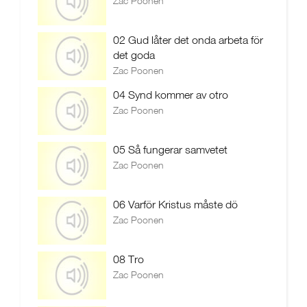
Zac Poonen
02 Gud låter det onda arbeta för
det goda
Zac Poonen
04 Synd kommer av otro
Zac Poonen
05 Så fungerar samvetet
Zac Poonen
06 Varför Kristus måste dö
Zac Poonen
08 Tro
Zac Poonen