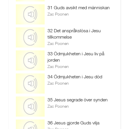
31 Guds avsikt med människan
Zac Poonen
32 Det anspråkslösa i Jesu
tillkommelse
Zac Poonen
33 Ödmjukheten i Jesu liv på
jorden
Zac Poonen
34 Ödmjukheten i Jesu död
Zac Poonen
35 Jesus segrade över synden
Zac Poonen
36 Jesus gjorde Guds vilja