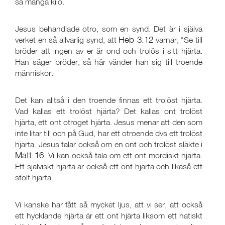
så många kilo.
Jesus behandlade otro, som en synd. Det är i själva
Heb 3:12
verket en så allvarlig synd, att
varnar, "Se till
bröder att ingen av er är ond och trolös i sitt hjärta.
Han säger bröder, så här vänder han sig till troende
människor.
Det kan alltså i den troende finnas ett trolöst hjärta.
Vad kallas ett trolöst hjärta? Det kallas ont trolöst
hjärta, ett ont otroget hjärta. Jesus menar att den som
inte litar till och på Gud, har ett otroende dvs ett trolöst
hjärta. Jesus talar också om en ont och trolöst släkte i
Matt 16
. Vi kan också tala om ett ont mordiskt hjärta.
Ett själviskt hjärta är också ett ont hjärta och likaså ett
stolt hjärta.
Vi kanske har fått så mycket ljus, att vi ser, att också
ett hycklande hjärta är ett ont hjärta liksom ett hatiskt