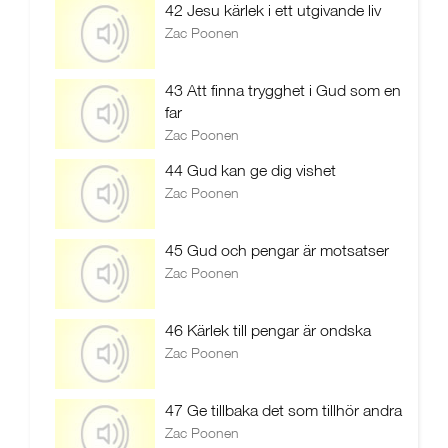
42 Jesu kärlek i ett utgivande liv
Zac Poonen
43 Att finna trygghet i Gud som en
far
Zac Poonen
44 Gud kan ge dig vishet
Zac Poonen
45 Gud och pengar är motsatser
Zac Poonen
46 Kärlek till pengar är ondska
Zac Poonen
47 Ge tillbaka det som tillhör andra
Zac Poonen