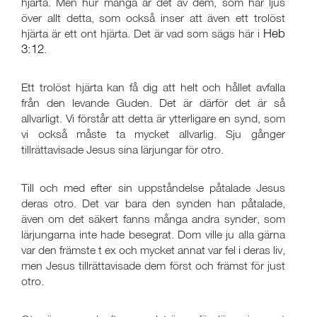
hjärta. Men hur många är det av dem, som har ljus
över allt detta, som också inser att även ett trolöst
Heb
hjärta är ett ont hjärta. Det är vad som sägs här i
3:12
.
Ett trolöst hjärta kan få dig att helt och hållet avfalla
från den levande Guden. Det är därför det är så
allvarligt. Vi förstår att detta är ytterligare en synd, som
vi också måste ta mycket allvarlig. Sju gånger
tillrättavisade Jesus sina lärjungar för otro.
Till och med efter sin uppståndelse påtalade Jesus
deras otro. Det var bara den synden han påtalade,
även om det säkert fanns många andra synder, som
lärjungarna inte hade besegrat. Dom ville ju alla gärna
var den främste t ex och mycket annat var fel i deras liv,
men Jesus tillrättavisade dem först och främst för just
otro.