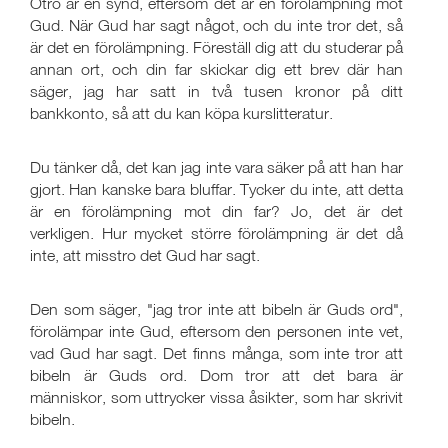
Otro är en synd, eftersom det är en förolämpning mot
Gud. När Gud har sagt något, och du inte tror det, så
är det en förolämpning. Föreställ dig att du studerar på
annan ort, och din far skickar dig ett brev där han
säger, jag har satt in två tusen kronor på ditt
bankkonto, så att du kan köpa kurslitteratur.
Du tänker då, det kan jag inte vara säker på att han har
gjort. Han kanske bara bluffar. Tycker du inte, att detta
är en förolämpning mot din far? Jo, det är det
verkligen. Hur mycket större förolämpning är det då
inte, att misstro det Gud har sagt.
Den som säger, "jag tror inte att bibeln är Guds ord",
förolämpar inte Gud, eftersom den personen inte vet,
vad Gud har sagt. Det finns många, som inte tror att
bibeln är Guds ord. Dom tror att det bara är
människor, som uttrycker vissa åsikter, som har skrivit
bibeln.