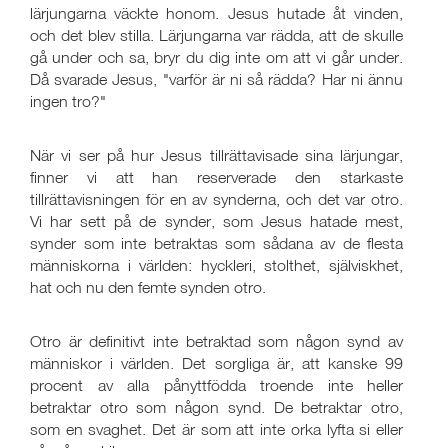
lärjungarna väckte honom. Jesus hutade åt vinden,
och det blev stilla. Lärjungarna var rädda, att de skulle
gå under och sa, bryr du dig inte om att vi går under.
Då svarade Jesus, "varför är ni så rädda? Har ni ännu
ingen tro?"
När vi ser på hur Jesus tillrättavisade sina lärjungar,
finner vi att han reserverade den starkaste
tillrättavisningen för en av synderna, och det var otro.
Vi har sett på de synder, som Jesus hatade mest,
synder som inte betraktas som sådana av de flesta
människorna i världen: hyckleri, stolthet, själviskhet,
hat och nu den femte synden otro.
Otro är definitivt inte betraktad som någon synd av
människor i världen. Det sorgliga är, att kanske 99
procent av alla pånyttfödda troende inte heller
betraktar otro som någon synd. De betraktar otro,
som en svaghet. Det är som att inte orka lyfta si eller