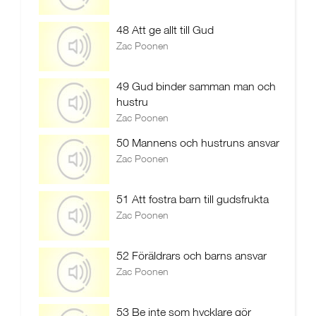
48 Att ge allt till Gud
Zac Poonen
49 Gud binder samman man och
hustru
Zac Poonen
50 Mannens och hustruns ansvar
Zac Poonen
51 Att fostra barn till gudsfrukta
Zac Poonen
52 Föräldrars och barns ansvar
Zac Poonen
53 Be inte som hycklare gör