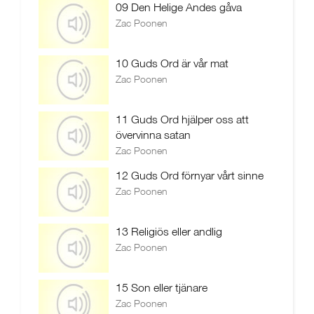
09 Den Helige Andes gåva
Zac Poonen
10 Guds Ord är vår mat
Zac Poonen
11 Guds Ord hjälper oss att
övervinna satan
Zac Poonen
12 Guds Ord förnyar vårt sinne
Zac Poonen
13 Religiös eller andlig
Zac Poonen
15 Son eller tjänare
Zac Poonen