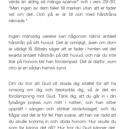
värda än aldrig så många sparvar" och i vers 29-30,
"Men ingen av dem faller till marken utan att er fader
vet om det. Och på er är till och med hårstråna
räknade."
Ingen mänsklig varelse kan någonsin räkna antalet
hårstrån på sitt huvud. Det är omöjligt, även om dom
är väldigt få. Bibeln säger att er fader i himlen vet det
exakta antalet hårstrån på ditt huvud, och när du inte
litar på honom blir han förolämpad. Det är därför, som
otro är en sådan hemsk synd.
Om du tror att Gud vill skada dig istället för att ha
omsorg om dig och beskydda dig, så är det en
förolämpning mot Gud. Tänk dig, att du går in i din
fyraåriga pojkes rum mitt i natten, och han sitter
upprätt i sängen och skriker skräckslaget, och du
frågar vad det är för fel. Han svarar, att han var rädd att
du skulle komma in och döda honom. Hur skulle du
som far känna det då? Hur tror du Gud känner det,