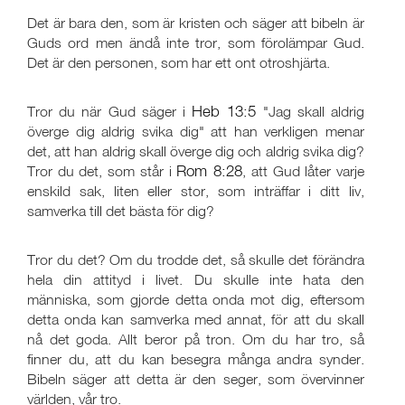
Det är bara den, som är kristen och säger att bibeln är
Guds ord men ändå inte tror, som förolämpar Gud.
Det är den personen, som har ett ont otroshjärta.
Heb 13:5
Tror du när Gud säger i
"Jag skall aldrig
överge dig aldrig svika dig" att han verkligen menar
det, att han aldrig skall överge dig och aldrig svika dig?
Rom 8:28
Tror du det, som står i
, att Gud låter varje
enskild sak, liten eller stor, som inträffar i ditt liv,
samverka till det bästa för dig?
Tror du det? Om du trodde det, så skulle det förändra
hela din attityd i livet. Du skulle inte hata den
människa, som gjorde detta onda mot dig, eftersom
detta onda kan samverka med annat, för att du skall
nå det goda. Allt beror på tron. Om du har tro, så
finner du, att du kan besegra många andra synder.
Bibeln säger att detta är den seger, som övervinner
världen, vår tro.