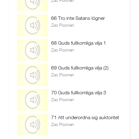
Zac Poonen
66 Tro inte Satans lögner
Zac Poonen
68 Guds fullkomliga vilja 1
Zac Poonen
69 Guds fullkomliga vilja (2)
Zac Poonen
70 Guds fullkomliga vilja 3
Zac Poonen
71 Att underordna sig auktoritet
Zac Poonen