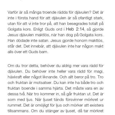
Varför är så många troende rädda för djävulen? Det är
inte i första hand för att djävulen är så ofantligt stark,
utan för att vi inte tror på, att han besegrades totalt på
Heb 2:14
Golgata kors. Enligt Guds ord i
, så gjorde
Jesus djävulen maktlös, när han dog på Golgata kors.
Han dödade inte satan. Jesus gjorde honom maktlös,
står det. Det innebär, att djävulen inte har någon makt
alls över ett Guds barn.
Om du tror detta, behöver du aldrig mer vara rädd för
djävulen. Du behöver inte heller vara rädd för magi,
häxkraft eller något liknande. Och allt beror på tro. Tro
och fruktan är motsatser. Du kan inte ha både tro och
fruktan boende i samma hjärta. Det måste vara en av
dessa två. När tro kommer in, så går fruktan ut. Det är
som med ljus. När ljuset tänds försvinner mörkret ur
rummet. Det är omöjligt för ljus och mörker att existera
tillsammans. Om du stänger av ljuset, då tar mörkret