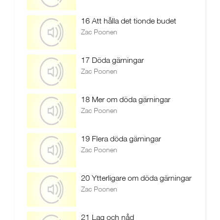
16 Att hålla det tionde budet
Zac Poonen
17 Döda gärningar
Zac Poonen
18 Mer om döda gärningar
Zac Poonen
19 Flera döda gärningar
Zac Poonen
20 Ytterligare om döda gärningar
Zac Poonen
21 Lag och nåd