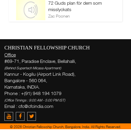
72 Guds plan för dem som
misslyckats
Zac Poonen
CHRISTIAN FELLOWSHIP CHURCH
Office
#69-71, Paradise Enclave, Bellahalli,
(Behind Supertech Micasa Apartment)
Kannur - Kogilu (Airport Link Road),
Bangalore - 560 064,
Karnataka, INDIA.
Phone : +(91) 948 194 1079
(Office Timings : 9:00 AM - 5:00 PM IST)
Email : cfc@cfcindia.com
© 2026 Christian Fellowship Church, Bangalore, India. All Rights Reserved.