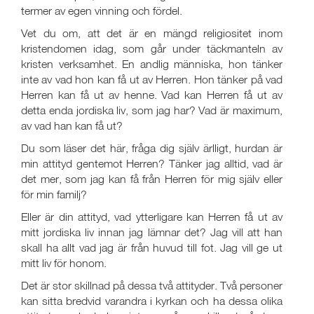
termer av egen vinning och fördel.
Vet du om, att det är en mängd religiositet inom
kristendomen idag, som går under täckmanteln av
kristen verksamhet. En andlig människa, hon tänker
inte av vad hon kan få ut av Herren. Hon tänker på vad
Herren kan få ut av henne. Vad kan Herren få ut av
detta enda jordiska liv, som jag har? Vad är maximum,
av vad han kan få ut?
Du som läser det här, fråga dig själv ärlligt, hurdan är
min attityd gentemot Herren? Tänker jag alltid, vad är
det mer, som jag kan få från Herren för mig själv eller
för min familj?
Eller är din attityd, vad ytterligare kan Herren få ut av
mitt jordiska liv innan jag lämnar det? Jag vill att han
skall ha allt vad jag är från huvud till fot. Jag vill ge ut
mitt liv för honom.
Det är stor skillnad på dessa två attityder. Två personer
kan sitta bredvid varandra i kyrkan och ha dessa olika