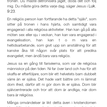
tronen. Du måste detronisera jaget, döda det och följ
Luk.
mig. Du måste göra detta varje dag, säger Jesus i
9:23
.
En religiös person kan fortfarande ha detta "själv", som
sitter på tronen i hans hjärta, och samtidigt vara
engagerad i alla religiösa aktiviteter. Han kan gå på alla
möten sex eller sju i veckan, han kan vara engagerad i
evangelisation, han kan t o m vara en
heltidsarbetande, som givit upp sin anställning för att
kanske åka till någon svår plats för att predika
evangeliet, men ändå bara vara religiös.
Jesus sa en gång till fariséerna, som var de religiösa
människor på den tiden. Ni far över land och hav för att
skaffa er efterföljare, som blir ett helvetets barn dubbelt
värre än er själva. Det hade varit bättre om ni lämnat
dom ifred, därför att ni gör dom lik er själva. Dom blir
självcentrerade och tror att dom är andliga, när dom
bara är religiösa.
Många omvändelser är likt detta även i kristendomen