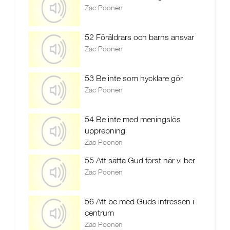
Zac Poonen
52 Föräldrars och barns ansvar
Zac Poonen
53 Be inte som hycklare gör
Zac Poonen
54 Be inte med meningslös
upprepning
Zac Poonen
55 Att sätta Gud först när vi ber
Zac Poonen
56 Att be med Guds intressen i
centrum
Zac Poonen