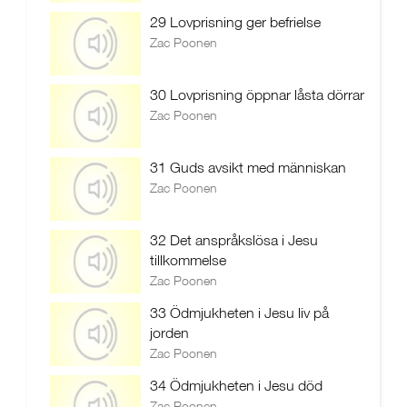
29 Lovprisning ger befrielse
Zac Poonen
30 Lovprisning öppnar låsta dörrar
Zac Poonen
31 Guds avsikt med människan
Zac Poonen
32 Det anspråkslösa i Jesu
tillkommelse
Zac Poonen
33 Ödmjukheten i Jesu liv på
jorden
Zac Poonen
34 Ödmjukheten i Jesu död
Zac Poonen