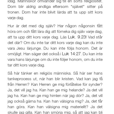
idag. Människor omvänder sig till en sorts religiositet.
Dom blir aldrig andliga eftersom "självet" sitter på
tronen. Dom har inte blivit lärda att ta upp sitt kors
varje dag.
Hur är det med dig själv? Har någon någonsin fått
höra om och fått lära dig att förneka dig själv varje dag,
Luk. 9.23
att ta upp ditt kors varje dag. Läs
! Vad står
det där? Om du inte tar ditt kors varje dag kan du inte
vara Jesu lärjunge. Du kan inte följa honom. Det är
Luk 14:27
omöjligt. Han säger det också i
. Du kan inte
vara hans lärjunge om du inte följer honom, om du inte
tar ditt kors varje dag.
Så här tänker en religiös människa. Så här ser hans
tankeprocess ut, när han blir kristen. Vad kan jag få
från Herren? Kan Herren ge mig förlåtelse för synder?
Ja, det vill jag ha. Kan han ge mig helande? Ja det vill
jag ha. Kan han ge mig himlen när jag dör? Ja, det vill
jag också gärna ha. Kan han välsigna mig? Ja, det får
han göra. Kan han välsigna mig materiellt? Ja det
skulle jag gilla. Kan han smörja mig, så att jag kan bli