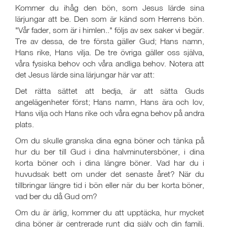
Kommer du ihåg den bön, som Jesus lärde sina
lärjungar att be. Den som är känd som Herrens bön.
"Vår fader, som är i himlen.." följs av sex saker vi begär.
Tre av dessa, de tre första gäller Gud; Hans namn,
Hans rike, Hans vilja. De tre övriga gäller oss själva,
våra fysiska behov och våra andliga behov. Notera att
det Jesus lärde sina lärjungar här var att:
Det rätta sättet att bedja, är att sätta Guds
angelägenheter först; Hans namn, Hans ära och lov,
Hans vilja och Hans rike och våra egna behov på andra
plats.
Om du skulle granska dina egna böner och tänka på
hur du ber till Gud i dina halvminutersböner, i dina
korta böner och i dina längre böner. Vad har du i
huvudsak bett om under det senaste året? När du
tillbringar längre tid i bön eller när du ber korta böner,
vad ber du då Gud om?
Om du är ärlig, kommer du att upptäcka, hur mycket
dina böner är centrerade runt dig själv och din familj.