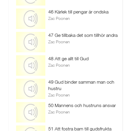
46 Kärlek till pengar är ondska
Zac Poonen
47 Ge tillbaka det som tillhör andra
Zac Poonen
48 Att ge allt till Gud
Zac Poonen
49 Gud binder samman man och
hustru
Zac Poonen
50 Mannens och hustruns ansvar
Zac Poonen
51 Att fostra barn till gudsfrukta