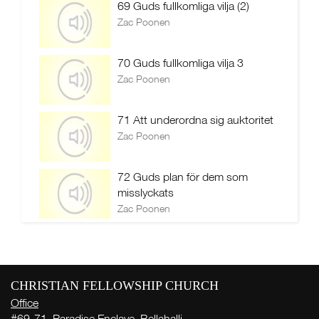
69 Guds fullkomliga vilja (2)
Zac Poonen
70 Guds fullkomliga vilja 3
Zac Poonen
71 Att underordna sig auktoritet
Zac Poonen
72 Guds plan för dem som
misslyckats
Zac Poonen
CHRISTIAN FELLOWSHIP CHURCH
Office
#69-71, Paradise Enclave, Bellahalli,