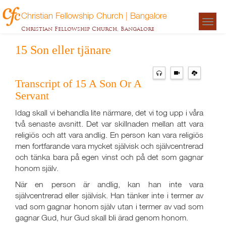
Christian Fellowship Church | Bangalore
Togg
Christian Fellowship Church, Bangalore
navigat
15 Son eller tjänare
Transcript of 15 A Son Or A
Servant
Idag skall vi behandla lite närmare, det vi tog upp i våra
två senaste avsnitt. Det var skillnaden mellan att vara
religiös och att vara andlig. En person kan vara religiös
men fortfarande vara mycket självisk och självcentrerad
och tänka bara på egen vinst och på det som gagnar
honom själv.
När en person är andlig, kan han inte vara
självcentrerad eller självisk. Han tänker inte i termer av
vad som gagnar honom själv utan i termer av vad som
gagnar Gud, hur Gud skall bli ärad genom honom.