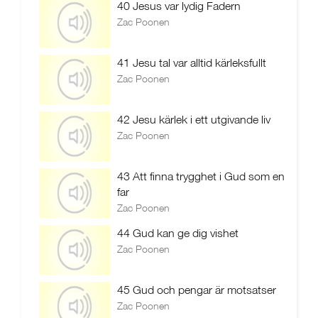
40 Jesus var lydig Fadern
Zac Poonen
41 Jesu tal var alltid kärleksfullt
Zac Poonen
42 Jesu kärlek i ett utgivande liv
Zac Poonen
43 Att finna trygghet i Gud som en
far
Zac Poonen
44 Gud kan ge dig vishet
Zac Poonen
45 Gud och pengar är motsatser
Zac Poonen