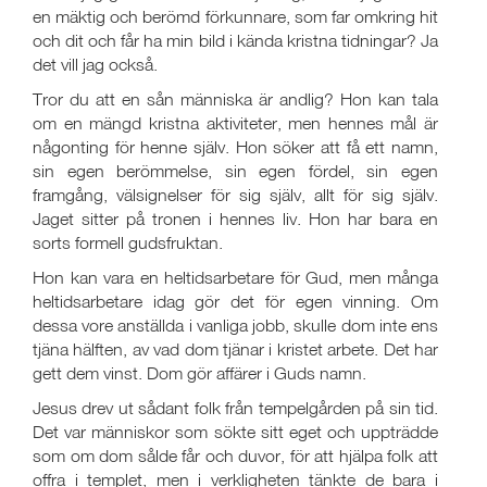
en mäktig och berömd förkunnare, som far omkring hit
och dit och får ha min bild i kända kristna tidningar? Ja
det vill jag också.
Tror du att en sån människa är andlig? Hon kan tala
om en mängd kristna aktiviteter, men hennes mål är
någonting för henne själv. Hon söker att få ett namn,
sin egen berömmelse, sin egen fördel, sin egen
framgång, välsignelser för sig själv, allt för sig själv.
Jaget sitter på tronen i hennes liv. Hon har bara en
sorts formell gudsfruktan.
Hon kan vara en heltidsarbetare för Gud, men många
heltidsarbetare idag gör det för egen vinning. Om
dessa vore anställda i vanliga jobb, skulle dom inte ens
tjäna hälften, av vad dom tjänar i kristet arbete. Det har
gett dem vinst. Dom gör affärer i Guds namn.
Jesus drev ut sådant folk från tempelgården på sin tid.
Det var människor som sökte sitt eget och uppträdde
som om dom sålde får och duvor, för att hjälpa folk att
offra i templet, men i verkligheten tänkte de bara i