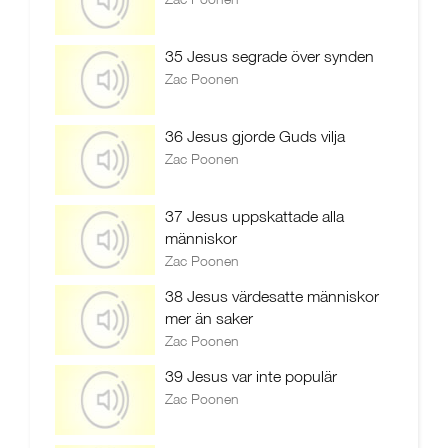
35 Jesus segrade över synden
Zac Poonen
36 Jesus gjorde Guds vilja
Zac Poonen
37 Jesus uppskattade alla
människor
Zac Poonen
38 Jesus värdesatte människor
mer än saker
Zac Poonen
39 Jesus var inte populär
Zac Poonen