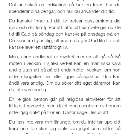
Det är också en indikation på hur du lever, hur du
spenderar dina pengar, och hur du använder din tid.
Du kanske finner att ditt liv kretsar bara omkring dig
själv och din familj. För att lätta ditt samvete ger du lite
tid till Gud på söndag och kanske på onsdagskvällen.
Du känner dig andlig, eftersom du ger Gud lite tid och
kanske lever ett rättfärdigt liv.
Men, sann andlighet är mycket mer än att gå på två
möten i veckan. I själva verket kan en människa vara
andlig utan att gå på ett enda möte i veckan, om hon
sitter i fängelse t ex. eller ligger på sjukhus. Hon kan
ändå vara andlig. Om du söker ditt eget däremot, kan
du inte vara andlig.
En religiös person går på religiösa aktiviteter för att
lätta sitt samvete, men djupt inne i centrum av honom
sitter "jag själv" på tronen. Därför säger Jesus att:
Du kan inte vara min lärjunge, om du inte tar upp ditt
kors och förnekar dig själv dvs jaget som sitter på