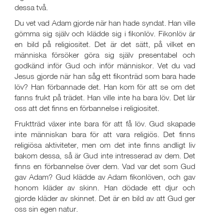
dessa två.
Du vet vad Adam gjorde när han hade syndat. Han ville
gömma sig själv och klädde sig i fikonlöv. Fikonlöv är
en bild på religiositet. Det är det sätt, på vilket en
människa försöker göra sig själv presentabel och
godkänd inför Gud och inför människor. Vet du vad
Jesus gjorde när han såg ett fikonträd som bara hade
löv? Han förbannade det. Han kom för att se om det
fanns frukt på trädet. Han ville inte ha bara löv. Det lär
oss att det finns en förbannelse i religiositet.
Fruktträd växer inte bara för att få löv. Gud skapade
inte människan bara för att vara religiös. Det finns
religiösa aktiviteter, men om det inte finns andligt liv
bakom dessa, så är Gud inte intresserad av dem. Det
finns en förbannelse över dem. Vad var det som Gud
gav Adam? Gud klädde av Adam fikonlöven, och gav
honom kläder av skinn. Han dödade ett djur och
gjorde kläder av skinnet. Det är en bild av att Gud ger
oss sin egen natur.