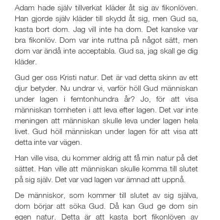
Adam hade själv tillverkat kläder åt sig av fikonlöven.
Han gjorde själv kläder till skydd åt sig, men Gud sa,
kasta bort dom. Jag vill inte ha dom. Det kanske var
bra fikonlöv. Dom var inte ruttna på något sätt, men
dom var ändå inte acceptabla. Gud sa, jag skall ge dig
kläder.
Gud ger oss Kristi natur. Det är vad detta skinn av ett
djur betyder. Nu undrar vi, varför höll Gud människan
under lagen i femtonhundra år? Jo, för att visa
människan tomheten i att leva efter lagen. Det var inte
meningen att människan skulle leva under lagen hela
livet. Gud höll människan under lagen för att visa att
detta inte var vägen.
Han ville visa, du kommer aldrig att få min natur på det
sättet. Han ville att människan skulle komma till slutet
på sig själv. Det var vad lagen var ämnad att uppnå.
De människor, som kommer till slutet av sig själva,
dom börjar att söka Gud. Då kan Gud ge dom sin
egen natur. Detta är att kasta bort fikonlöven av