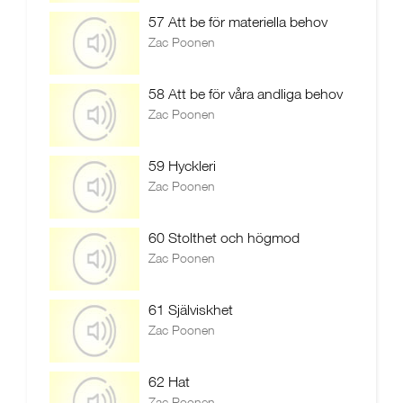
57 Att be för materiella behov
Zac Poonen
58 Att be för våra andliga behov
Zac Poonen
59 Hyckleri
Zac Poonen
60 Stolthet och högmod
Zac Poonen
61 Själviskhet
Zac Poonen
62 Hat
Zac Poonen