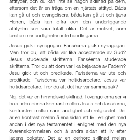
attityder, och du kan inte se någon skillnad på dem,
eftersom det är en fråga om en hjärtats attityd. Båda
kan gå ut och evangelisera, båda kan gå ut och tjäna
Herren, båda kan offra och den underliggande
attityden kan vara totalt olika. Det är motivet, som
bestämmer andligheten inte handlingarna.
Jesus gick i synagogan. Fariséerna gick i synagogan.
Men tror du, att båda var lika accepterade av Gud?
Jesus studerade skrifterna. Fariséerna studerade
skrifterna. Tror du att dom var lika bejakade av Fadern?
Jesu gick ut och predikade. Fariséerna var ute och
predikade. Fariséerna var heltidsarbetare. Jesus var
heltidsarbetare. Tror du att det här var samma sak?
Nej, det var en himmelsvid skillnad. I evangelierna ser vi
hela tiden denna kontrast mellan Jesus och fariséerna,
kontrasten mellan sann andlighet och religiositet. Det
är en kontrast mellan å ena sidan ett liv i enlighet med
andan i det nya testamentet i enlighet med den nya
överenskommelsen och å andra sidan ett liv efter
lagens bokstav. Det är en oerhörd skillnad mellan