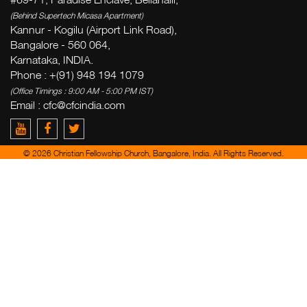
(Behind Supertech Micasa Apartment)
Kannur - Kogilu (Airport Link Road),
Bangalore - 560 064,
Karnataka, INDIA.
Phone : +(91) 948 194 1079
(Office Timings : 9:00 AM - 5:00 PM IST)
Email : cfc@cfcindia.com
© 2026 Christian Fellowship Church, Bangalore, India. All Rights Reserved.