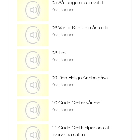
05 Så fungerar samvetet
Zac Poonen
06 Varför Kristus måste dö
Zac Poonen
08 Tro
Zac Poonen
09 Den Helige Andes gåva
Zac Poonen
10 Guds Ord är vår mat
Zac Poonen
11 Guds Ord hjälper oss att
övervinna satan