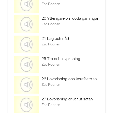
Zac Poonen
20 Ytterligare om döda gärningar
Zac Poonen
21 Lag och nåd
Zac Poonen
25 Tro och lovprisning
Zac Poonen
26 Lovprisning och korsfästelse
Zac Poonen
27 Lovprisning driver ut satan
Zac Poonen