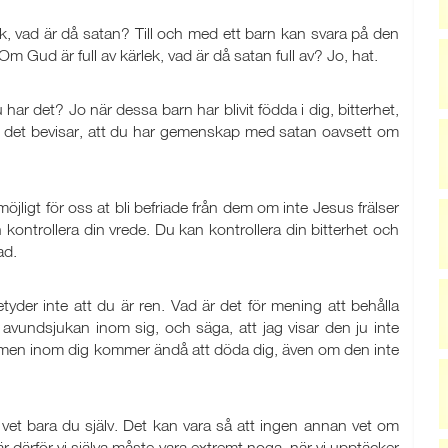
, vad är då satan? Till och med ett barn kan svara på den
Om Gud är full av kärlek, vad är då satan full av? Jo, hat.
u har det? Jo när dessa barn har blivit födda i dig, bitterhet,
o, det bevisar, att du har gemenskap med satan oavsett om
öjligt för oss at bli befriade från dem om inte Jesus frälser
n kontrollera din vrede. Du kan kontrollera din bitterhet och
ad.
tyder inte att du är ren. Vad är det för mening att behålla
 avundsjukan inom sig, och säga, att jag visar den ju inte
domen inom dig kommer ändå att döda dig, även om den inte
et bara du själv. Det kan vara så att ingen annan vet om
r därför vi själva måste vara extremt noga, när vi upptäcker