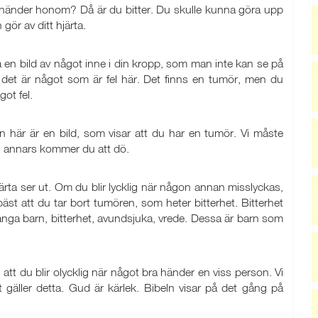
t händer honom? Då är du bitter. Du skulle kunna göra upp
ör av ditt hjärta.
 en bild av något inne i din kropp, som man inte kan se på
 det är något som är fel här. Det finns en tumör, men du
got fel.
n här är en bild, som visar att du har en tumör. Vi måste
e, annars kommer du att dö.
 hjärta ser ut. Om du blir lycklig när någon annan misslyckas,
st att du tar bort tumören, som heter bitterhet. Bitterhet
 många barn, bitterhet, avundsjuka, vrede. Dessa är barn som
 att du blir olycklig när något bra händer en viss person. Vi
äller detta. Gud är kärlek. Bibeln visar på det gång på