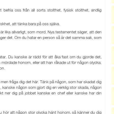
efria oss från all sorts stolthet, fysisk stolthet, andlig
iskhet, att tänka bara på oss själva.
 är lika allvarligt, som mord. Nya testamentet säger, att den
ger det. Om du hatar en person så är det samma sak, som
tar. Du kanske är rädd för att åka fast om du gjorde det,
 mördade honom, eller att han råkade ut för någon olycka.
son.
a, men fråga dig det här. Tänk på någon, som har skadat dig
ig, kanske någon som gjort dig en verklig stor skada, någon
kt ner dig på jobbet kanske en chef eller kanske har din
 du hör att någon stor olycka hänt honom, så känner du dig