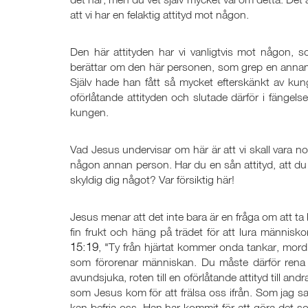
att vi har en felaktig attityd mot någon.
Den här attityden har vi vanligtvis mot någon, 
berättar om den här personen, som grep en annan 
Själv hade han fått så mycket efterskänkt av kun
oförlåtande attityden och slutade därför i fängelse
kungen.
Vad Jesus undervisar om här är att vi skall vara no
någon annan person. Har du en sån attityd, att du 
skyldig dig något? Var försiktig här!
Jesus menar att det inte bara är en fråga om att ta bo
fin frukt och häng på trädet för att lura männis
15:19
, "Ty från hjärtat kommer onda tankar, mord,
som förorenar människan. Du måste därför rena hjär
avundsjuka, roten till en oförlåtande attityd till and
som Jesus kom för att frälsa oss ifrån. Som jag sa t
kan befria oss. Han har kommit för att göra det so