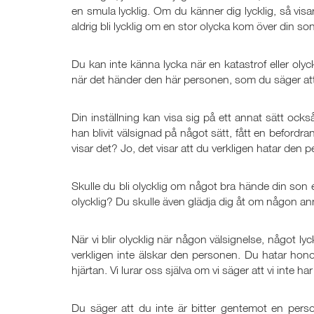
en smula lycklig. Om du känner dig lycklig, så visa
aldrig bli lycklig om en stor olycka kom över din son
Du kan inte känna lycka när en katastrof eller oly
när det händer den här personen, som du säger att 
Din inställning kan visa sig på ett annat sätt ock
han blivit välsignad på något sätt, fått en befordra
visar det? Jo, det visar att du verkligen hatar den 
Skulle du bli olycklig om något bra hände din son el
olycklig? Du skulle även glädja dig åt om någon an
När vi blir olycklig när någon välsignelse, något ly
verkligen inte älskar den personen. Du hatar honom
hjärtan. Vi lurar oss själva om vi säger att vi inte har
Du säger att du inte är bitter gentemot en perso