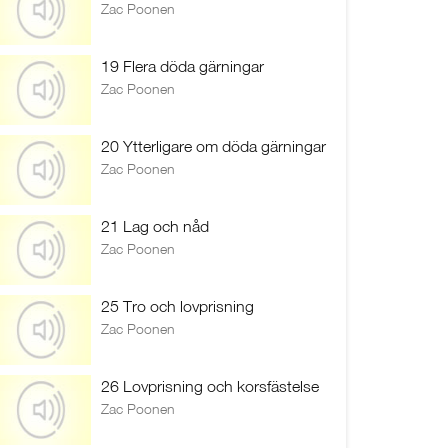
Zac Poonen
19 Flera döda gärningar
Zac Poonen
20 Ytterligare om döda gärningar
Zac Poonen
21 Lag och nåd
Zac Poonen
25 Tro och lovprisning
Zac Poonen
26 Lovprisning och korsfästelse
Zac Poonen