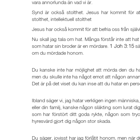
vara annorlunda än vad vi är.
Synd är också stolthet. Jesus har kommit för att b
stolthet, intellektuell stolthet
Jesus har också kommit för att befria oss från själv
Nu skall jag tala om hat. Många förstår inte att hat
1 Joh 3:15
som hatar sin broder är en mördare.
sä
om du mördade honom.
Du kanske inte har möjlighet att mörda den du ha
men du skulle inte ha något emot att någon annan
Det är på det viset du kan inse att du hatar en per
Ibland säger vi, jag hatar verkligen ingen människ
eller din familj, kanske någon släkting som lurat d
som har förstört ditt goda rykte, någon som tryc
hyresvärd gjort dig någon stor skada.
Du säger, jovisst har jag förlåtit honom, men när