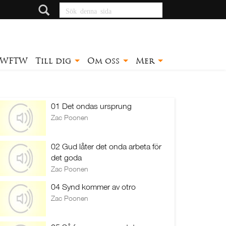
Sök denna sida
WFTW
Till dig
Om oss
Mer
01 Det ondas ursprung
Zac Poonen
02 Gud låter det onda arbeta för
det goda
Zac Poonen
04 Synd kommer av otro
Zac Poonen