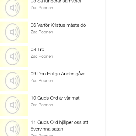
05 Så fungerar samvetet
Zac Poonen
06 Varför Kristus måste dö
Zac Poonen
08 Tro
Zac Poonen
09 Den Helige Andes gåva
Zac Poonen
10 Guds Ord är vår mat
Zac Poonen
11 Guds Ord hjälper oss att
övervinna satan
Zac Poonen