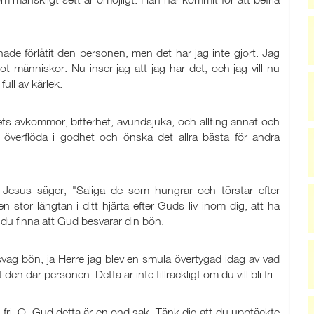
hade förlåtit den personen, men det har jag inte gjort. Jag
ot människor. Nu inser jag att jag har det, och jag vill nu
full av kärlek.
 hatets avkommor, bitterhet, avundsjuka, och allting annat och
 överflöda i godhet och önska det allra bästa för andra
 Jesus säger, "Saliga de som hungrar och törstar efter
n stor längtan i ditt hjärta efter Guds liv inom dig, att ha
all du finna att Gud besvarar din bön.
svag bön, ja Herre jag blev en smula övertygad idag av vad
den där personen. Detta är inte tillräckligt om du vill bli fri.
i fri. O, Gud detta är en ond sak. Tänk dig att du upptäckte