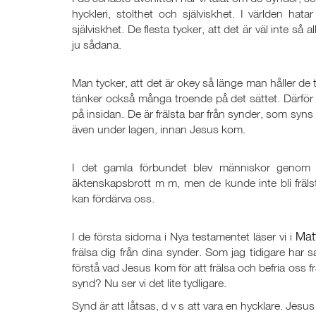
hyckleri, stolthet och själviskhet. I världen hata
själviskhet. De flesta tycker, att det är väl inte så all
ju sådana.
Man tycker, att det är okey så länge man håller de ti
tänker också många troende på det sättet. Därför 
på insidan. De är frälsta bar från synder, som syns
även under lagen, innan Jesus kom.
I det gamla förbundet blev människor genom d
äktenskapsbrott m m, men de kunde inte bli frälsta
kan fördärva oss.
Mat
I de första sidorna i Nya testamentet läser vi i
frälsa dig från dina synder. Som jag tidigare har s
förstå vad Jesus kom för att frälsa och befria oss f
synd? Nu ser vi det lite tydligare.
Synd är att låtsas, d v s att vara en hycklare. Jesus