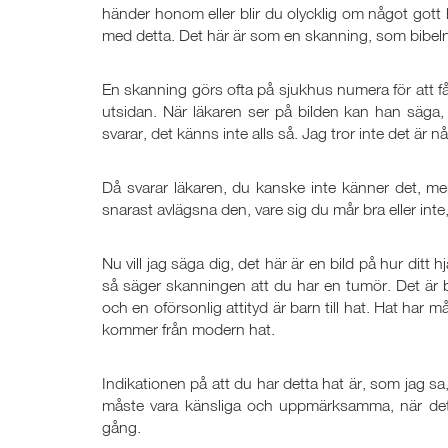
händer honom eller blir du olycklig om något got
med detta. Det här är som en skanning, som bibeln g
En skanning görs ofta på sjukhus numera för att få
utsidan. När läkaren ser på bilden kan han säga,
svarar, det känns inte alls så. Jag tror inte det är nå
Då svarar läkaren, du kanske inte känner det, me
snarast avlägsna den, vare sig du mår bra eller int
Nu vill jag säga dig, det här är en bild på hur ditt
så säger skanningen att du har en tumör. Det är bä
och en oförsonlig attityd är barn till hat. Hat har
kommer från modern hat.
Indikationen på att du har detta hat är, som jag sa,
måste vara känsliga och uppmärksamma, när det g
gång.