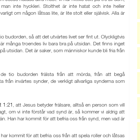
r man inte hyckleri. Stolthet är inte hatat och inte heller
varligt om någon låtsas lite, är lite stolt eller självisk. Alla är
o budorden, så att det utvärtes livet ser fint ut. Olyckligtvis
är många troendes liv bara bra på utsidan. Det finns inget
 på utsidan. Det är saker, som människor kunde bli fria från
e tio budorden frälsta från att mörda, från att begå
 från invärtes synder, de verkligt allvarliga synderna som
t 1:21
, att Jesus betyder frälsare, alltså en person som vill
agt, om vi inte förstår vad synd är, så kommer vi aldrig att
rän. Han har kommit för att befria oss från synd, men vad är
 har kommit för att befria oss från att spela roller och låtsas