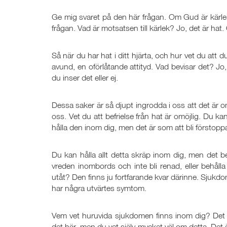
Ge mig svaret på den här frågan. Om Gud är kärlek
frågan. Vad är motsatsen till kärlek? Jo, det är hat. 
Så när du har hat i ditt hjärta, och hur vet du att d
avund, en oförlåtande attityd. Vad bevisar det? J
du inser det eller ej.
Dessa saker är så djupt ingrodda i oss att det är om
oss. Vet du att befrielse från hat är omöjlig. Du ka
hålla den inom dig, men det är som att bli förstopp
Du kan hålla allt detta skräp inom dig, men det be
vreden inombords och inte bli renad, eller behålla
utåt? Den finns ju fortfarande kvar därinne. Sjuk
har några utvärtes symtom.
Vem vet huruvida sjukdomen finns inom dig? Det v
det här, men du vet själv mycket väl om detta. Det ä