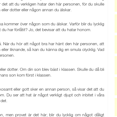
r det att du verkligen hatar den här personen, för du skulle
 eller dotter eller någon annan du älskar.
cka kommer över någon som du älskar. Varför blir du lycklig
du har förlåtit? Jo, det bevisar att du hatar honom.
så. När du hör att något bra har hänt den här personen, att
n eller liknande, så kan du känna dig en smula olycklig. Vad
personen.
ler dotter. Om din son blev bäst i klassen. Skulle du då bli
nans son kom först i klassen.
ckosamt eller gott sker en annan person, så visar det att du
. Du ser att hat är något verkligt djupt och inbitet i våra
 det.
n, men provet är det här; blir du lycklig om något dåligt