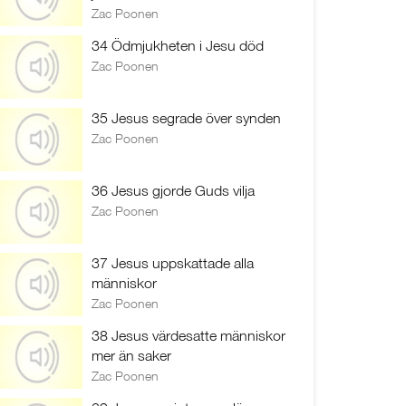
Zac Poonen
34 Ödmjukheten i Jesu död
Zac Poonen
35 Jesus segrade över synden
Zac Poonen
36 Jesus gjorde Guds vilja
Zac Poonen
37 Jesus uppskattade alla
människor
Zac Poonen
38 Jesus värdesatte människor
mer än saker
Zac Poonen