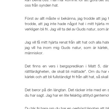
oss från synden hat.
Först av allt måste vi bekänna, jag trodde att jag 
trodde, att jag inte hade något hat i mitt hjärta m
verkligen bli fri. Jag vill ta del av Guds natur, som är 
Jag vill få mitt hjärta renat från allt hat och alla
jag vill ha inom mig Guds natur, som är kärlek,
människor.
Det finns en vers i bergspredikan i Matt 5
, där
rättfärdigheten, de skall bli mättade". Om du har e
kärlek och att bli fullständigt fri från allt hat, så sk
Det beror på din längtan. Det räcker inte med en 
du har sagt. Jag har en lite felaktig attityd gentemot 
Du blir fri bara om du har en oerhörd längtan att bl