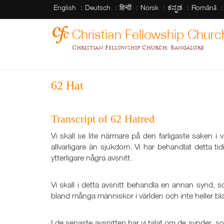
English
Deutsch
हिन्दी
Norsk
ಕನ್ನಡ
Română
Christian Fellowship Churc
Christian Fellowship Church, Bangalore
62 Hat
Transcript of 62 Hatred
Vi skall se lite närmare på den farligaste saken i
allvarligare än sjukdom. Vi har behandlat detta tidi
ytterligare några avsnitt.
Vi skall i detta avsnitt behandla en annan synd
bland många människor i världen och inte heller bl
I de senaste avsnitten har vi talat om de synder, so