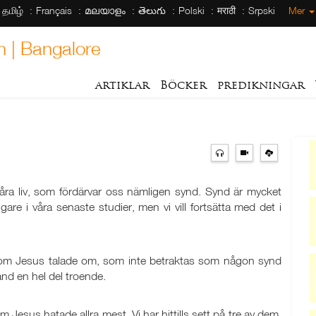
தமிழ்
Français
മലയാളം
తెలుగు
Polski
मराठी
Srpski
Mer
h | Bangalore
artiklar
Böcker
predikningar
 våra liv, som fördärvar oss nämligen synd. Synd är mycket
gare i våra senaste studier, men vi vill fortsätta med det i
, som Jesus talade om, som inte betraktas som någon synd
and en hel del troende.
m Jesus hatade allra mest. Vi har hittills sett på tre av dem,