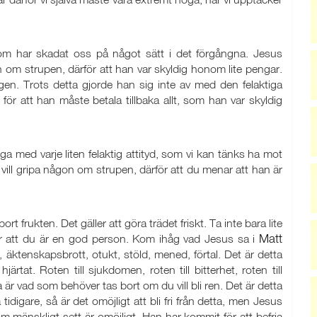
som har skadat oss på något sätt i det förgångna. Jesus
om strupen, därför att han var skyldig honom lite pengar.
gen. Trots detta gjorde han sig inte av med den felaktiga
 för att han måste betala tillbaka allt, som han var skyldig
ga med varje liten felaktig attityd, som vi kan tänks ha mot
vill gripa någon om strupen, därför att du menar att han är
rt frukten. Det gäller att göra trädet friskt. Ta inte bara lite
Matt
kor att du är en god person. Kom ihåg vad Jesus sa i
 äktenskapsbrott, otukt, stöld, mened, förtal. Det är detta
tat. Roten till sjukdomen, roten till bitterhet, roten till
ra är vad som behöver tas bort om du vill bli ren. Det är detta
idigare, så är det omöjligt att bli fri från detta, men Jesus
m mänskligt sett är omöjligt. Han har kommit för att befria