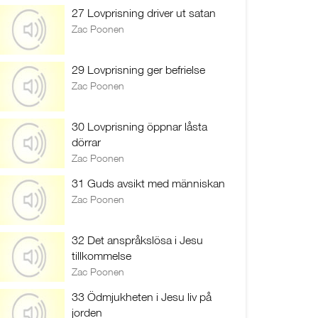
27 Lovprisning driver ut satan
Zac Poonen
29 Lovprisning ger befrielse
Zac Poonen
30 Lovprisning öppnar låsta
dörrar
Zac Poonen
31 Guds avsikt med människan
Zac Poonen
32 Det anspråkslösa i Jesu
tillkommelse
Zac Poonen
33 Ödmjukheten i Jesu liv på
jorden