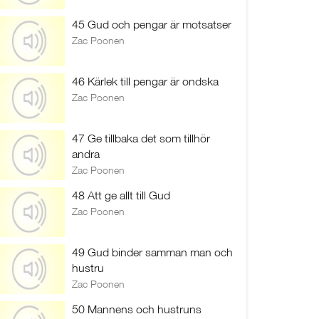
45 Gud och pengar är motsatser
Zac Poonen
46 Kärlek till pengar är ondska
Zac Poonen
47 Ge tillbaka det som tillhör
andra
Zac Poonen
48 Att ge allt till Gud
Zac Poonen
49 Gud binder samman man och
hustru
Zac Poonen
50 Mannens och hustruns