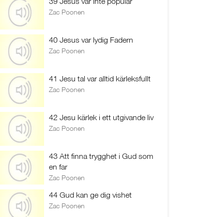
39 Jesus var inte populär
Zac Poonen
40 Jesus var lydig Fadern
Zac Poonen
41 Jesu tal var alltid kärleksfullt
Zac Poonen
42 Jesu kärlek i ett utgivande liv
Zac Poonen
43 Att finna trygghet i Gud som
en far
Zac Poonen
44 Gud kan ge dig vishet
Zac Poonen