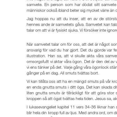
samvete. En person som har dödat sitt samvete har 
människor också ibland beter sig mycket värre än d
Jag hoppas nu att du inser, att en av de störst
hennes ande är samvetets gåva. Samvetet kan tala o
talar om att vi är fysiskt sjuka. Vi försöker inte ignorer
När samvetet talar om för oss, att det är något so
ansvarig för vad du har gjort. Det du gjorde var f
illustration. Han sa, att vi skulle akta våra sa
omsorgsfullt vi aktar våra ögon. Det är den del a
vi ens tänker på det. Varje gång våra ögonlock stä
gånger på en dag. All smuts tvättas bort.
Vi kan tillåta oss att ha en mängd smuts på vår kro
en enda gnutta smuts i ditt öga. Det kan skada d
liten gnutta smuts är tillräckligt för att göra s
kroppen så att ögat tvättas hela tiden. Jesus sa, a
I lukasevangeliet kapitel 11 vers 34-36 liknar han
blir hela din kropp full av ljus. Med andra ord, om d