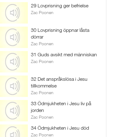
29 Lovprisning ger befrielse
Zac Poonen
30 Lovprisning öppnar låsta
dörrar
Zac Poonen
31 Guds avsikt med människan
Zac Poonen
32 Det anspråkslösa i Jesu
tillkommelse
Zac Poonen
33 Ödmjukheten i Jesu liv på
jorden
Zac Poonen
34 Ödmjukheten i Jesu död
Zac Poonen