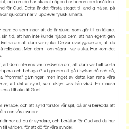
ll det, och om du har skadat någon ber honom om förlåtelse.
ör Gud. Detta är det första steget till andlig hälsa, på
sakar sjukdom när vi upplever fysisk smärta.
 bara de som inser att de är sjuka, som går till en läkare.
 sin tid, att han inte kunde hjälpa dem, att han egentligen
edvetna om att dom var sjuka. De var övertygade om, att de
å religiösa.. Men dom - om några - var sjuka. Hur kom det
.
att dom inte ens var medvetna om, att dom var helt borta
t dupera och behaga Gud genom att gå i kyrkan då och då,
ra "fromma" gärningar, men inget av detta kan rena våra
se är, att det är synd, som skiljer oss från Gud. En massa
 oss tillbaka till Gud.
bli renade, och att synd förstör vår själ, då är vi beredda att
rlåta oss våra synder.
rkänner att du är syndare, och berättar för Gud vad du har
till världen, för att dö för våra synder.