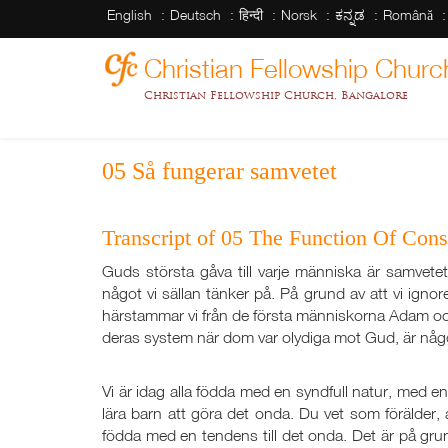
English
Deutsch
हिन्दी
Norsk
ಕನ್ನಡ
Română
Christian Fellowship Churc
Christian Fellowship Church, Bangalore
05 Så fungerar samvetet
Transcript of 05 The Function Of Con
Guds största gåva till varje människa är samvetet
något vi sällan tänker på. På grund av att vi ignorer
härstammar vi från de första människorna Adam och
deras system när dom var olydiga mot Gud, är något 
Vi är idag alla födda med en syndfull natur, med en 
lära barn att göra det onda. Du vet som förälder, 
födda med en tendens till det onda. Det är på grun