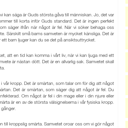
 kan säga är Guds största gåva till människan. Jo, det var
ommer till korta inför Guds standard. Det är ingen perfekt
om säger ifrån när något är fel. När vi söker behaga oss
ete. Särskilt små barns samveten är mycket känsliga. Det är
är ett barn ljuger kan du se det på ansiktsuttrycket.
et, att en tid kan komma i vårt liv, när vi kan ljuga med ett
mvete är nästan dött. Det är en allvarlig sak. Samvetet skall
ta.
 i vår kropp. Det är smärtan, som talar om för dig att något
märtan. Det är smärtan, som säger dig att något är fel. Du
infekterad. Om något är fel i din mage eller i din njure eller
rta är en av de största välsignelserna i vår fysiska kropp.
 gånger.
n till kroppslig smärta. Samvetet oroar oss om vi gör något