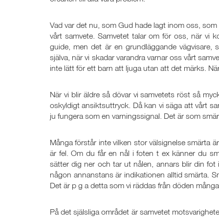
Vad var det nu, som Gud hade lagt inom oss, som vi
vårt samvete. Samvetet talar om för oss, när vi k
guide, men det är en grundläggande vägvisare, s
själva, när vi skadar varandra varnar oss vårt samv
inte lätt för ett barn att ljuga utan att det märks. N
När vi blir äldre så dövar vi samvetets röst så myck
oskyldigt ansiktsuttryck. Då kan vi säga att vårt sa
ju fungera som en varningssignal. Det är som smär
Många förstår inte vilken stor välsignelse smärta är
är fel. Om du får en nål i foten t ex känner du s
sätter dig ner och tar ut nålen, annars blir din fot 
någon annanstans är indikationen alltid smärta. Smä
Det är p g a detta som vi räddas från döden många
På det själsliga området är samvetet motsvarighete