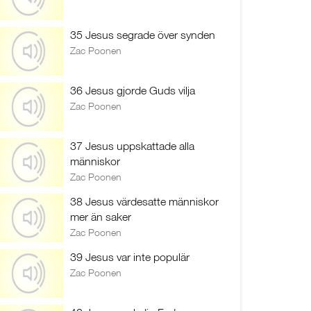
35 Jesus segrade över synden
Zac Poonen
36 Jesus gjorde Guds vilja
Zac Poonen
37 Jesus uppskattade alla
människor
Zac Poonen
38 Jesus värdesatte människor
mer än saker
Zac Poonen
39 Jesus var inte populär
Zac Poonen