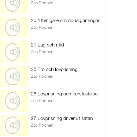
Zac Poonen
20 Ytterligare om döda gärningar
Zac Poonen
21 Lag och nåd
Zac Poonen
25 Tro och lovprisning
Zac Poonen
26 Lovprisning och korsfästelse
Zac Poonen
27 Lovprisning driver ut satan
Zac Poonen