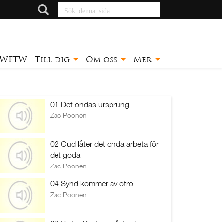
Sök denna sida
WFTW
Till dig
Om oss
Mer
01 Det ondas ursprung
Zac Poonen
02 Gud låter det onda arbeta för
det goda
Zac Poonen
04 Synd kommer av otro
Zac Poonen