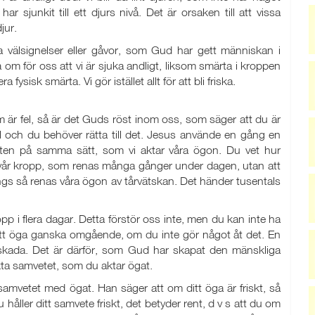
sjunkit till ett djurs nivå. Det är orsaken till att vissa
jur.
a välsignelser eller gåvor, som Gud har gett människan i
m för oss att vi är sjuka andligt, liksom smärta i kroppen
a fysisk smärta. Vi gör istället allt för att bli friska.
m är fel, så är det Guds röst inom oss, som säger att du är
el och du behöver rätta till det. Jesus använde en gång en
mveten på samma sätt, som vi aktar våra ögon. Du vet hur
v vår kropp, som renas många gånger under dagen, utan att
ngs så renas våra ögon av tårvätskan. Det händer tusentals
pp i flera dagar. Detta förstör oss inte, men du kan inte ha
itt öga ganska omgående, om du inte gör något åt det. En
tor skada. Det är därför, som Gud har skapat den mänskliga
kta samvetet, som du aktar ögat.
 samvetet med ögat. Han säger att om ditt öga är friskt, så
u håller ditt samvete friskt, det betyder rent, d v s att du om