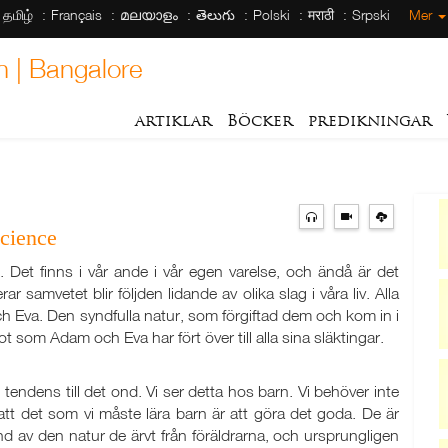
தமிழ்
Français
മലയാളം
తెలుగు
Polski
मराठी
Srpski
Mer
h | Bangalore
artiklar
Böcker
predikningar
science
. Det finns i vår ande i vår egen varelse, och ändå är det
ar samvetet blir följden lidande av olika slag i våra liv. Alla
 Eva. Den syndfulla natur, som förgiftad dem och kom in i
som Adam och Eva har fört över till alla sina släktingar.
tendens till det ond. Vi ser detta hos barn. Vi behöver inte
att det som vi måste lära barn är att göra det goda. De är
d av den natur de ärvt från föräldrarna, och ursprungligen