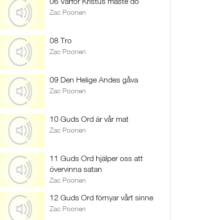
06 Varför Kristus måste dö
Zac Poonen
08 Tro
Zac Poonen
09 Den Helige Andes gåva
Zac Poonen
10 Guds Ord är vår mat
Zac Poonen
11 Guds Ord hjälper oss att
övervinna satan
Zac Poonen
12 Guds Ord förnyar vårt sinne
Zac Poonen