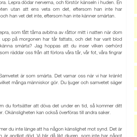
a. Lepra dödar nerverna, och förstör känseln i huden. En
ten utan att ens veta om det, eftersom han inte har
, och han vet det inte, eftersom han inte känner smärtan.
pra, som fått tårna avbitna av råttor mitt i natten när dom
upp på morgonen har tår fattats, och det har varit blod
nte känna smärta? Jag hoppas att du inser vilken oerhörd
om räddar oss från att förlora våra tår, vår fot, våra fingrar
 Samvetet är som smärta. Det varnar oss när vi har kränkt
vilket många människor gör. Du ljuger och samvetet säger
m du fortsätter att döva det under en tid, så kommer ditt
uger. Okänsligheten kan också överföras till andra saker.
mer du inte länge att ha någon känslighet mot synd. Det är
n är andligt död. Vi blir då likt djuren, som inte har något