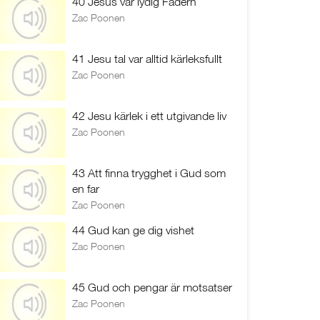
40 Jesus var lydig Fadern
Zac Poonen
41 Jesu tal var alltid kärleksfullt
Zac Poonen
42 Jesu kärlek i ett utgivande liv
Zac Poonen
43 Att finna trygghet i Gud som
en far
Zac Poonen
44 Gud kan ge dig vishet
Zac Poonen
45 Gud och pengar är motsatser
Zac Poonen