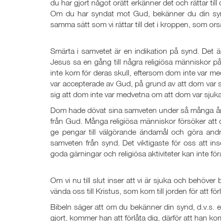
du har gjort något orätt erkänner det och rättar ti
Om du har syndat mot Gud, bekänner du din synd f
samma sätt som vi rättar till det i kroppen, som or
Smärta i samvetet är en indikation på synd. Det är
Jesus sa en gång till några religiösa människor på
inte kom för deras skull, eftersom dom inte var m
var accepterade av Gud, på grund av att dom var s
sig att dom inte var medvetna om att dom var sjuka
Dom hade dövat sina samveten under så många år, 
från Gud. Många religiösa människor försöker at
ge pengar till välgörande ändamål och göra and
samveten från synd. Det viktigaste för oss att in
goda gärningar och religiösa aktiviteter kan inte föra
Om vi nu till slut inser att vi är sjuka och behöver 
vända oss till Kristus, som kom till jorden för att fö
Bibeln säger att om du bekänner din synd, d.v.s. e
gjort, kommer han att förlåta dig, därför att han kom 