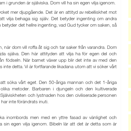
n i grunden är själviska. Dom vill ha sin egen vilja igenom.
cket mer djupgående. Det är en attityd av rebelliskhet mot
 att vilja behaga sig själv. Det betyder ingenting om andra
n betyder det hellre ingenting, vad Gud tycker om saken, så
n, när dom vill roffa åt sig och tar saker från varandra. Dom
da själva. Den här attityden att vilja ha för egen del och
ån födseln. När barnet växer upp blir det inte av med den
 inte detta. Vi är fortfarande likadana utom att vi söker vårt
r att söka vårt eget. Den 50-åriga mannan och det 1-åriga
 olika metoder. Barbaren i djungeln och den kultiverade
 Själviskheten och lystnaden hos den civiliserade personen
ar inte förändrats inuti.
viska inombords men med en yttre fasad av vänlighet och
sin egen vilja igenom. Bibeln lär att det är detta som är