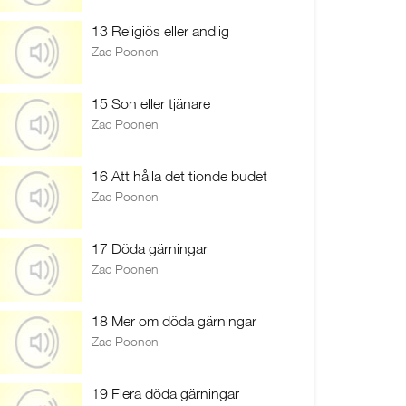
13 Religiös eller andlig
Zac Poonen
15 Son eller tjänare
Zac Poonen
16 Att hålla det tionde budet
Zac Poonen
17 Döda gärningar
Zac Poonen
18 Mer om döda gärningar
Zac Poonen
19 Flera döda gärningar