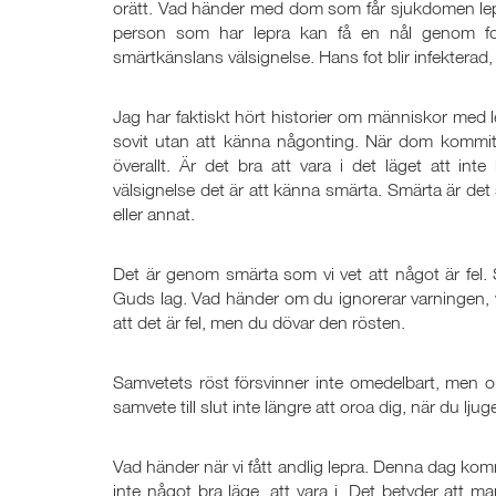
orätt. Vad händer med dom som får sjukdomen lepr
person som har lepra kan få en nål genom fo
smärtkänslans välsignelse. Hans fot blir infekterad
Jag har faktiskt hört historier om människor med le
sovit utan att känna någonting. När dom kommit 
överallt. Är det bra att vara i det läget att i
välsignelse det är att känna smärta. Smärta är det s
eller annat.
Det är genom smärta som vi vet att något är fel.
Guds lag. Vad händer om du ignorerar varningen, 
att det är fel, men du dövar den rösten.
Samvetets röst försvinner inte omedelbart, men o
samvete till slut inte längre att oroa dig, när du lj
Vad händer när vi fått andlig lepra. Denna dag kom
inte något bra läge, att vara i. Det betyder att ma