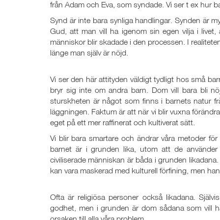
från Adam och Eva, som syndade. Vi ser t ex hur bar
Synd är inte bara synliga handlingar. Synden är my
Gud, att man vill ha igenom sin egen vilja i livet,
människor blir skadade i den processen. I realitete
länge man själv är nöjd.
Vi ser den här attityden väldigt tydligt hos små bar
bryr sig inte om andra barn. Dom vill bara bli nöj
sturskheten är något som finns i barnets natur fr
läggningen. Faktum är att när vi blir vuxna förändras
eget på ett mer raffinerat och kultiverat sätt.
Vi blir bara smartare och ändrar våra metoder fö
barnet är i grunden lika, utom att de använder
civiliserade människan är båda i grunden likadana.
kan vara maskerad med kulturell förfining, men han h
Ofta är religiösa personer också likadana. Själ
godhet, men i grunden är dom sådana som vill ha 
orsaken till alla våra problem.