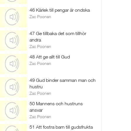
46 Kärlek till pengar är ondska
Zac Poonen
47 Ge tillbaka det som tillhör
andra
Zac Poonen
48 Att ge allt till Gud
Zac Poonen
49 Gud binder samman man och
hustru
Zac Poonen
50 Mannens och hustruns
ansvar
Zac Poonen
51 Att fostra barn till gudsfrukta