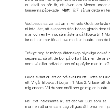
du skall se här är, att även om Moses under d
Matt 19:7
fariséerna påpekade i
, så var detta en t
Vad Jesus sa var, att om ni vill veta Guds perfekta vilj
ni inte läst, att skaparen från början gjorde dem ti
man och en kvinna, så måste vi gå tillbaka till 1 M
far och sin mor för att leva med sin hustru, och de t
Tråkigt nog är många äktenskap olyckliga också bl
separerat, så att de bor på olika håll, men de är 
som två olika individer, och då uppfyller man inte 
Guds avsikt är, att de två skall bli ett. Detta är Guds
ett. Vi går tillbaka till början i 1 Mos 2. Vi läser a
mig ensam. Vill du vara snäll och ge mig en hustru.
Nej, det intressanta är, att det var Gud som sa, 
mannen att är ensam. Jag vill göra åt honom en h