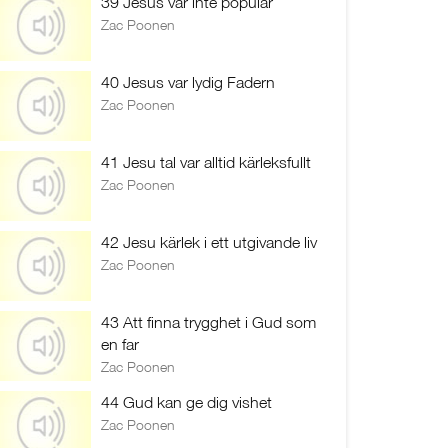
39 Jesus var inte populär
Zac Poonen
40 Jesus var lydig Fadern
Zac Poonen
41 Jesu tal var alltid kärleksfullt
Zac Poonen
42 Jesu kärlek i ett utgivande liv
Zac Poonen
43 Att finna trygghet i Gud som
en far
Zac Poonen
44 Gud kan ge dig vishet
Zac Poonen