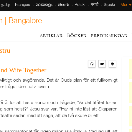
தமிழ்
Français
മലയാളം
తెలుగు
Polski
मराठी
Srpski
Mer
h | Bangalore
artiklar
Böcker
predikningar
stru
And Wife Together
 viktigt och avgörande. Det är Guds plan för ett fullkomligt
fråga i den tid vi lever i.
19:3
, för att testa honom och frågade, "Är det tillåtet för en
ng som helst?" Jesu svar var, "Har ni inte läst att Skaparen
satte sedan med att säga, att de två skulle bli ett.
har sammanfogat får ingen människa åtskilja. Vad jag vill, att