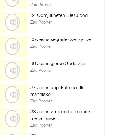
Zac Poonen
34 Ödmjukheten i Jesu död
Zac Poonen
35 Jesus segrade över synden
Zac Poonen
36 Jesus gjorde Guds vilja
Zac Poonen
37 Jesus uppskattade alla
människor
Zac Poonen
38 Jesus värdesatte människor
mer än saker
Zac Poonen