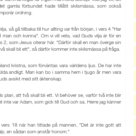
et gamla förbundet hade tillåtit skilsmässa, som också
emporär ordning.
a, så gå tillbaka till hur allting var från början, i vers 4 "Har
ll man och kvinna". Om vi vill veta, vad Guds vilja är för en
os 2, som Jesus citerar här. "Därför skall en man överge sin
vå skall bli ett", så därför kommer inte skilsmässa på fråga.
and kristna, som förväntas vara världens ljus. De har inte
skilda andligt. Man kan bo i samma hem i tjugo år men vara
Guds avsikt med sitt äktenskap.
 plan, att två skall bli ett. Vi behöver se, varför två inte blir
tt det inte var Adam, som gick till Gud och sa, Herre jag känner
i vers 18 när han tittade på mannen, "Det är inte gott att
jälp, en sådan som anstår honom."