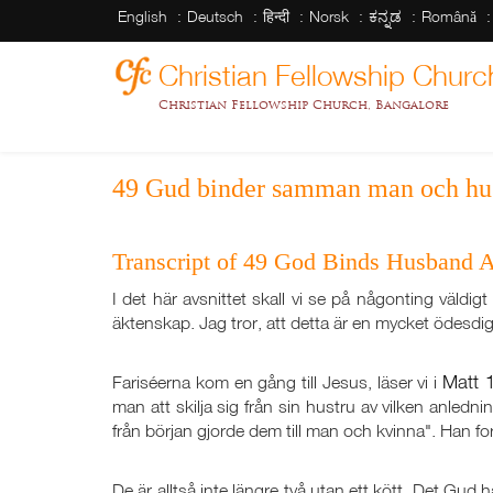
English
Deutsch
हिन्दी
Norsk
ಕನ್ನಡ
Română
Christian Fellowship Churc
Christian Fellowship Church, Bangalore
49 Gud binder samman man och hu
Transcript of 49 God Binds Husband 
I det här avsnittet skall vi se på någonting väldigt
äktenskap. Jag tror, att detta är en mycket ödesdiger 
Matt 
Fariséerna kom en gång till Jesus, läser vi i
man att skilja sig från sin hustru av vilken anledni
från början gjorde dem till man och kvinna". Han fort
De är alltså inte längre två utan ett kött. Det Gud 