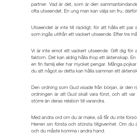
partner. Vad är det, som är den sammanbindand
ofta utseendet. En ung man kan välja sin fru, därför
Utseendet är inte till räckligt, för att hålla ett 
som ingås utifrån ett vackert utseende. Efter tre må
Vi är inte emot ett vackert utseende. Gift dig för 
faktorn. Det kan aldrig hålla ihop ett äktenskap. En f
en fin familj eller har mycket pengar. Många pojkar 
du att något av detta kan hålla samman ett äktensk
Den ordning som Gud visade från början, är den 
ordningen är att Gud skall vara först, och att va
större än deras relation till varandra.
Med andra ord om du är make, så får du inte försöka 
Herren sin första och största tillgivenhet. Om du 
och du måste komma i andra hand.