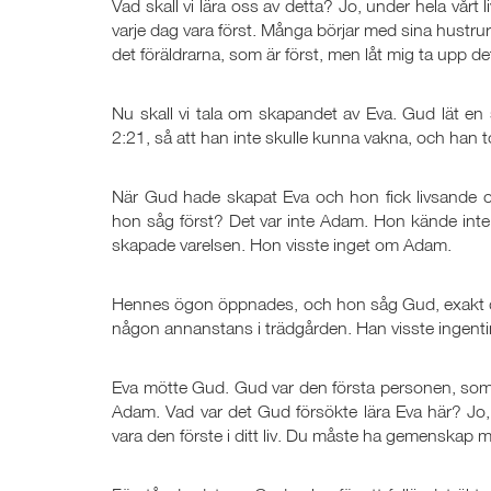
Vad skall vi lära oss av detta? Jo, under hela vårt l
varje dag vara först. Många börjar med sina hustrur f
det föräldrarna, som är först, men låt mig ta upp de
Nu skall vi tala om skapandet av Eva. Gud lät 
2:21, så att han inte skulle kunna vakna, och han 
När Gud hade skapat Eva och hon fick livsande 
hon såg först? Det var inte Adam. Hon kände inte
skapade varelsen. Hon visste inget om Adam.
Hennes ögon öppnades, och hon såg Gud, exakt 
någon annanstans i trädgården. Han visste ingenti
Eva mötte Gud. Gud var den första personen, som t
Adam. Vad var det Gud försökte lära Eva här? J
vara den förste i ditt liv. Du måste ha gemenskap