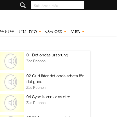
Sök denna sida
WFTW
Till dig
Om oss
Mer
01 Det ondas ursprung
Zac Poonen
02 Gud låter det onda arbeta för
det goda
Zac Poonen
04 Synd kommer av otro
Zac Poonen