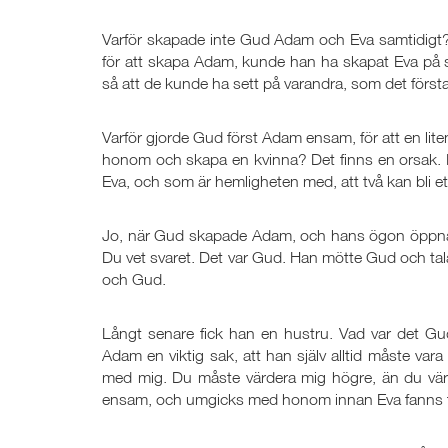
Varför skapade inte Gud Adam och Eva samtidigt? D
för att skapa Adam, kunde han ha skapat Eva på 
så att de kunde ha sett på varandra, som det för
Varför gjorde Gud först Adam ensam, för att en lite
honom och skapa en kvinna? Det finns en orsak. D
Eva, och som är hemligheten med, att två kan bli et
Jo, när Gud skapade Adam, och hans ögon öppnade
Du vet svaret. Det var Gud. Han mötte Gud och ta
och Gud.
Långt senare fick han en hustru. Vad var det Gu
Adam en viktig sak, att han själv alltid måste var
med mig. Du måste värdera mig högre, än du vär
ensam, och umgicks med honom innan Eva fanns ti