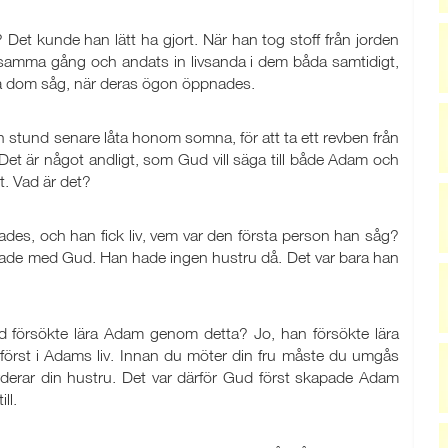
et kunde han lätt ha gjort. När han tog stoff från jorden
samma gång och andats in livsanda i dem båda samtidigt,
sta dom såg, när deras ögon öppnades.
n stund senare låta honom somna, för att ta ett revben från
et är något andligt, som Gud vill säga till både Adam och
t. Vad är det?
s, och han fick liv, vem var den första person han såg?
lade med Gud. Han hade ingen hustru då. Det var bara han
d försökte lära Adam genom detta? Jo, han försökte lära
a först i Adams liv. Innan du möter din fru måste du umgås
derar din hustru. Det var därför Gud först skapade Adam
ll.