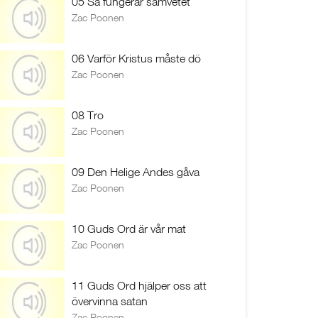
05 Så fungerar samvetet
Zac Poonen
06 Varför Kristus måste dö
Zac Poonen
08 Tro
Zac Poonen
09 Den Helige Andes gåva
Zac Poonen
10 Guds Ord är vår mat
Zac Poonen
11 Guds Ord hjälper oss att
övervinna satan
Zac Poonen