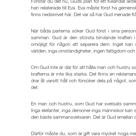
Förstår du det nu, Guds plan för ett fulländat 
han relaterade till Eva. Eva måste först ha ge
finns nedskrivet här. Det var så här Gud menade fr
När båda parterna söker Gud först i sina person
samman. Gud är den största bindande kraften i
omöjligt för någon att separera dem. Inget kan s
världen, inga omständigheter, ingen fattigdom och
Om Gud inte är där för att hålla man och hustru 
krafterna är inte lika starka. Det finns en reklaman
drar åt varsitt håll och försöker dela på något, 
det.
En man och hustru, som Gud har svetsats samman,
Inga elefanter, inga demoner inga människor kan 
den bäste sammansvetsaren. Det är Gud emellan d
Därför måste du, som är gift vara mycket noga m