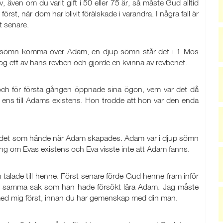
iv, även om du varit gift i 50 eller 75 är, så måste Gud alltid
örst, när dom har blivit förälskade i varandra. I några fall är
t senare.
en sömn komma över Adam, en djup sömn står det i 1 Mos
tog ett av hans revben och gjorde en kvinna av revbenet.
och för första gången öppnade sina ögon, vem var det då
 ens till Adams existens. Hon trodde att hon var den enda
det som hände när Adam skapades. Adam var i djup sömn
ng om Evas existens och Eva visste inte att Adam fanns.
alade till henne. Först senare förde Gud henne fram inför
o, samma sak som han hade försökt lära Adam. Jag måste
 med mig först, innan du har gemenskap med din man.