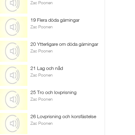
Zac Poonen
19 Flera döda gärningar
Zac Poonen
20 Ytterligare om döda gärningar
Zac Poonen
21 Lag och nåd
Zac Poonen
25 Tro och lovprisning
Zac Poonen
26 Lovprisning och korsfästelse
Zac Poonen