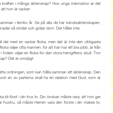
e kraften i många äktenskap? Hos unga människor är det
 att hon är vacker.
par samman i femtio år. Se på alla de här kändisäktenskapen,
nader så strider och grälar dom. Det håller inte.
all del med en vacker flicka, men det är inte den viktigaste
licka väljer ofta mannen, för att han har ett bra jobb, är från
i Indien väljer en flicka för den stora hemgiftens skull. Tror
ap? Det är omöjligt.
rätta ordningen, som kan hålla samman ett äktenskap. Den
r och en av parterna skall ha en relation med Gud, som är
bli först i din frus liv. Din önskan måste vara, att hon ger
är hustru, så måste Herren vara den förste i din makes liv,