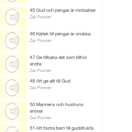
45 Gud och pengar är motsatser
Zac Poonen
46 Kärlek till pengar är ondska
Zac Poonen
47 Ge tillbaka det som tillhör
andra
Zac Poonen
48 Att ge allt till Gud
Zac Poonen
50 Mannens och hustruns
ansvar
Zac Poonen
51 Att fostra barn till gudsfrukta