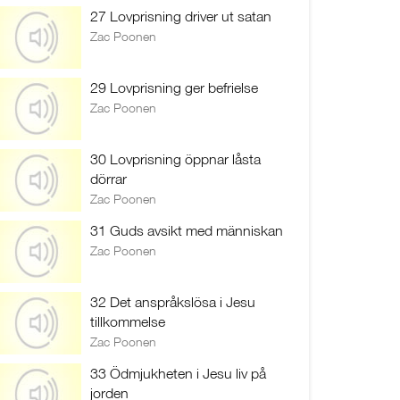
27 Lovprisning driver ut satan
Zac Poonen
29 Lovprisning ger befrielse
Zac Poonen
30 Lovprisning öppnar låsta
dörrar
Zac Poonen
31 Guds avsikt med människan
Zac Poonen
32 Det anspråkslösa i Jesu
tillkommelse
Zac Poonen
33 Ödmjukheten i Jesu liv på
jorden