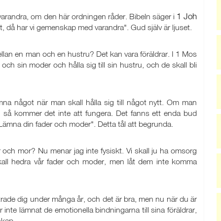
1 Joh
randra, om den här ordningen råder. Bibeln säger i
set, då har vi gemenskap med varandra". Gud själv är ljuset.
llan en man och en hustru? Det kan vara föräldrar. I 1 Mos
 och sin moder och hålla sig till sin hustru, och de skall bli
na något när man skall hålla sig till något nytt. Om man
ar, så kommer det inte att fungera. Det fanns ett enda bud
Lämna din fader och moder". Detta tål att begrunda.
ar och mor? Nu menar jag inte fysiskt. Vi skall ju ha omsorg
 skall hedra vår fader och moder, men låt dem inte komma
de dig under många år, och det är bra, men nu när du är
te lämnat de emotionella bindningarna till sina föräldrar,
skap.