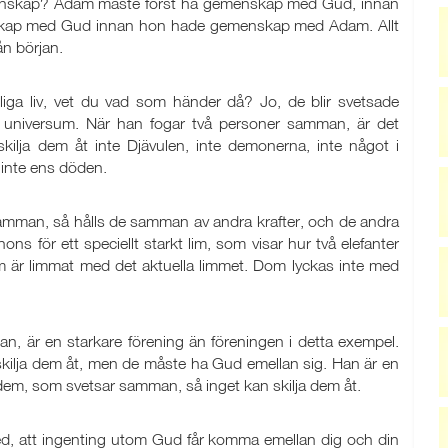
äktenskap? Adam måste först ha gemenskap med Gud, innan
menskap med Gud innan hon hade gemenskap med Adam. Allt
ån början.
liga liv, vet du vad som händer då? Jo, de blir svetsade
 universum. När han fogar två personer samman, är det
kilja dem åt inte Djävulen, inte demonerna, inte något i
 inte ens döden.
samman, så hålls de samman av andra krafter, och de andra
nons för ett speciellt starkt lim, som visar hur två elefanter
som är limmat med det aktuella limmet. Dom lyckas inte med
 är en starkare förening än föreningen i detta exempel.
skilja dem åt, men de måste ha Gud emellan sig. Han är en
em, som svetsar samman, så inget kan skilja dem åt.
ed, att ingenting utom Gud får komma emellan dig och din