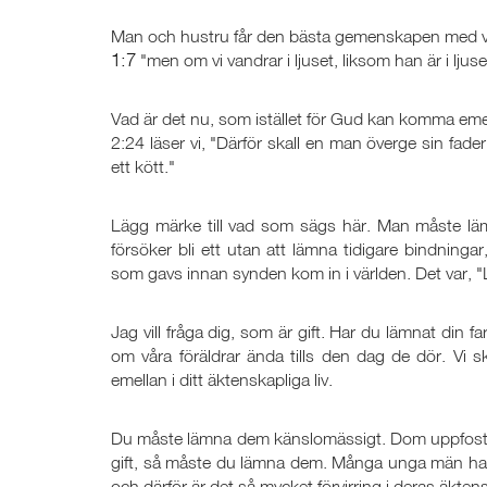
Man och hustru får den bästa gemenskapen med va
1:7
"men om vi vandrar i ljuset, liksom han är i lju
Vad är det nu, som istället för Gud kan komma eme
2:24 läser vi, "Därför skall en man överge sin fader
ett kött."
Lägg märke till vad som sägs här. Man måste läm
försöker bli ett utan att lämna tidigare bindning
som gavs innan synden kom in i världen. Det var, "
Jag vill fråga dig, som är gift. Har du lämnat din f
om våra föräldrar ända tills den dag de dör. Vi
emellan i ditt äktenskapliga liv.
Du måste lämna dem känslomässigt. Dom uppfostra
gift, så måste du lämna dem. Många unga män har in
och därför är det så mycket förvirring i deras äkten