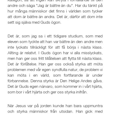
andre och säga "Jag är bättre än du". Har du tänkt på
hur många människor det finns i världen som tycker
att dom är bättre än andra. Det är, därför att dom inte
sett sig själva med Guds ögon.
Det är, som jag sa i ett tidigare studium, som med
eleven som tyckte att han var bättre än den andre men
inte lyckats tillräckligt för att få börja i nästa klass.
Allting är relativt. I Guds ögon har vi alla misslyckats,
men han ger oss fritt tillåtelsen att flytta till nästa klass.
Det är förlåtelse. Han ger oss också styrka att möta
problemen med vår egen syndfulla natur, de problem vi
kan möta i en värld, som fortfarande är under
förbannelse. Denna styrka är Den Helige Andes gåva.
Det är Guds egen närvaro, som kommer in i vårt hjärta,
som bor i vårt hjärta och ger oss styrka inifrån.
När Jesus var på jorden kunde han bara uppmuntra
och styrka människor från utsidan. Han gick med