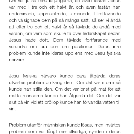
Det var ju så med lärjungarna, att även fastän Jesus
var med i tre och ett halvt år, och även fastän han
undervisade, uppmuntrade, utmanade, tillrättavisade
och välsignade dem på så många sätt, så ser vi ändå
att efter tre och ett halvt år så tävlade de ändå med
varann, om vem som skulle ta över ledarskapet sedan
Jesus hade dött. Dom tävlade fortfarande med
varandra om ära och om positioner. Deras inre
problem kunde inte klaras upp ens med Jesu fysiska
närvaro.
Jesu fysiska närvaro kunde bara åtgärda deras
utvärtes problem omkring dem. Om det var storm så
kunde han stilla den. Om det var brist på mat för att
mätta massorna kunde han åtgärda det. Om det var
slut på vin vid ett bröllop kunde han förvandla vatten till
vin.
Problem utanför människan kunde lösas, men invärtes
problem som var långt mer allvarliga, synden i deras