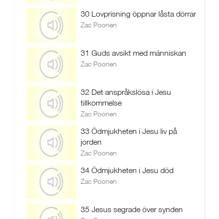
30 Lovprisning öppnar låsta dörrar
Zac Poonen
31 Guds avsikt med människan
Zac Poonen
32 Det anspråkslösa i Jesu
tillkommelse
Zac Poonen
33 Ödmjukheten i Jesu liv på
jorden
Zac Poonen
34 Ödmjukheten i Jesu död
Zac Poonen
35 Jesus segrade över synden