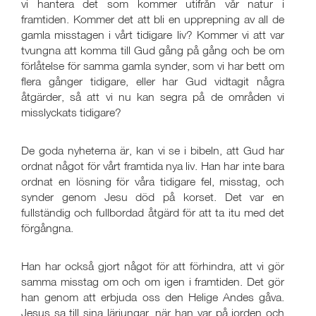
vi hantera det som kommer utifrån vår natur i
framtiden. Kommer det att bli en upprepning av all de
gamla misstagen i vårt tidigare liv? Kommer vi att var
tvungna att komma till Gud gång på gång och be om
förlåtelse för samma gamla synder, som vi har bett om
flera gånger tidigare, eller har Gud vidtagit några
åtgärder, så att vi nu kan segra på de områden vi
misslyckats tidigare?
De goda nyheterna är, kan vi se i bibeln, att Gud har
ordnat något för vårt framtida nya liv. Han har inte bara
ordnat en lösning för våra tidigare fel, misstag, och
synder genom Jesu död på korset. Det var en
fullständig och fullbordad åtgärd för att ta itu med det
förgångna.
Han har också gjort något för att förhindra, att vi gör
samma misstag om och om igen i framtiden. Det gör
han genom att erbjuda oss den Helige Andes gåva.
Jesus sa till sina lärjungar, när han var på jorden och