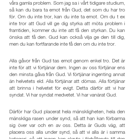
våra gamla problem. Som jag sa i vårt tidigare studium,
så kan du bara ta emot från Gud, det som du har tro
för. Om du inte tror, kan du inte ta emot. Om du t ex
inte tror att Gud vill ge dig styrka att möta problem i
framtiden, kommer du inte att få den styrkan. Du kan
önska att få den. Gud kan också vilja ge den till dig,
men du kan fortfarande inte få den om du inte tror.
Alla gåvor från Gud tas emot genom enkel tro. Det är
inte för att vi förtjänar dem. Ingen av oss förtjänar ens
den minsta gåva från Gud. Vi förtjänar ingenting annat
än helvetets eld. Alla förtjänar att dömas. Alla förtjänar
att brinna i helvetet för evigt. Detta därför att vi har
syndat. Vi har syndat medvetet. Vi har vanärat Gud.
Därför har Gud placerat hela mänskligheten, hela den
mänskliga rasen under synd, så att han kan förbarma
sig över var och en av oss. Detta är Guds väg, att
placera oss alla under synd, så att vi alla är i samma
kategori, så att ingen kan skryta i förhållande till den