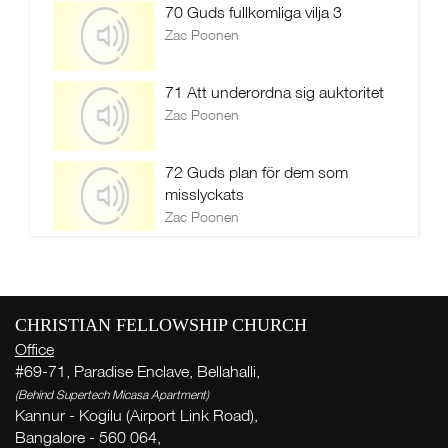
70 Guds fullkomliga vilja 3
Zac Poonen
71 Att underordna sig auktoritet
Zac Poonen
72 Guds plan för dem som
misslyckats
Zac Poonen
CHRISTIAN FELLOWSHIP CHURCH
Office
#69-71, Paradise Enclave, Bellahalli,
(Behind Supertech Micasa Apartment)
Kannur - Kogilu (Airport Link Road),
Bangalore - 560 064,