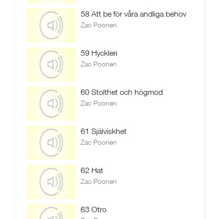
58 Att be för våra andliga behov
Zac Poonen
59 Hyckleri
Zac Poonen
60 Stolthet och högmod
Zac Poonen
61 Själviskhet
Zac Poonen
62 Hat
Zac Poonen
63 Otro