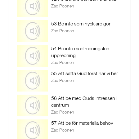
Zac Poonen
53 Be inte som hycklare gör
Zac Poonen
54 Be inte med meningslös
upprepning
Zac Poonen
55 Att sätta Gud först när vi ber
Zac Poonen
56 Att be med Guds intressen i
centrum
Zac Poonen
57 Att be för materiella behov
Zac Poonen