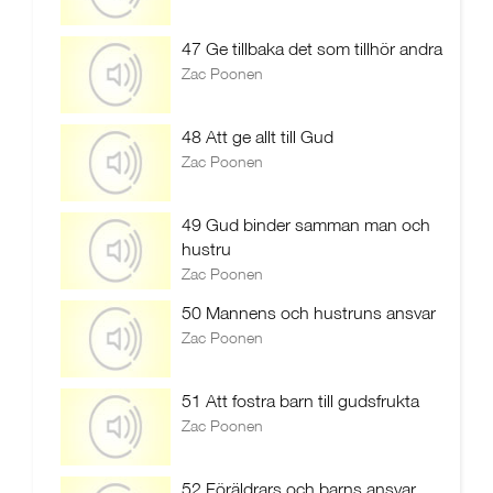
47 Ge tillbaka det som tillhör andra
Zac Poonen
48 Att ge allt till Gud
Zac Poonen
49 Gud binder samman man och
hustru
Zac Poonen
50 Mannens och hustruns ansvar
Zac Poonen
51 Att fostra barn till gudsfrukta
Zac Poonen
52 Föräldrars och barns ansvar