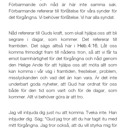
Förbarmande och nåd är här inte samma sak.
Förbarmande refererar till förlåtelse för våra synder för
det förgångna. Vi behöver förlåtelse. Vi har alla syndat.
Nåd refererar till Guds kraft, som skall hjälpa oss att bli
segrare i dagar, som kommer. Det refererar till
Heb.4:16
framtiden. Det sägs alltså här i
, Låt oss
komma frimodigt fram till nådens tron, så att vi får ta
emot barmhärtighet för det förgångna och nåd genom
den Helige Ande för att hjälpa oss att möta allt som
kan komma i vår väg i framtiden, frestelser, problem,
misslyckanden och vad det än kan vara. Är det inte
underbart goda nyheter, att Gud har ordnat för oss
både för den tid som varit och för de dagar, som
kommer. Allt vi behöver göra är att tro.
Jag vill inbjuda dig just nu att komma. Tveka inte. Han
inbjuder dig. Säg; "Gud jag tror att du har tagit itu med
mitt förgångna. Jag tror också, att du vill styrka mig för