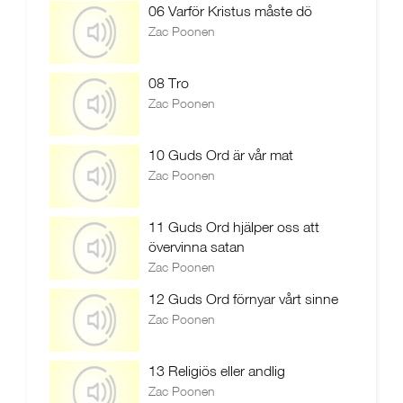
06 Varför Kristus måste dö
Zac Poonen
08 Tro
Zac Poonen
10 Guds Ord är vår mat
Zac Poonen
11 Guds Ord hjälper oss att
övervinna satan
Zac Poonen
12 Guds Ord förnyar vårt sinne
Zac Poonen
13 Religiös eller andlig
Zac Poonen