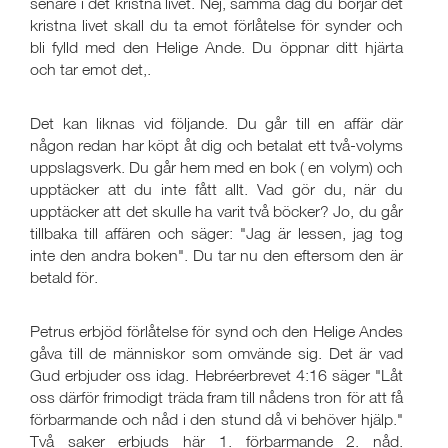
senare i det kristna livet. Nej, samma dag du börjar det
kristna livet skall du ta emot förlåtelse för synder och
bli fylld med den Helige Ande. Du öppnar ditt hjärta
och tar emot det,.
Det kan liknas vid följande. Du går till en affär där
någon redan har köpt åt dig och betalat ett två-volyms
uppslagsverk. Du går hem med en bok ( en volym) och
upptäcker att du inte fått allt. Vad gör du, när du
upptäcker att det skulle ha varit två böcker? Jo, du går
tillbaka till affären och säger: "Jag är lessen, jag tog
inte den andra boken". Du tar nu den eftersom den är
betald för.
Petrus erbjöd förlåtelse för synd och den Helige Andes
gåva till de människor som omvände sig. Det är vad
Gud erbjuder oss idag. Hebréerbrevet 4:16 säger "Låt
oss därför frimodigt träda fram till nådens tron för att få
förbarmande och nåd i den stund då vi behöver hjälp."
Två saker erbjuds här 1. förbarmande 2. nåd.