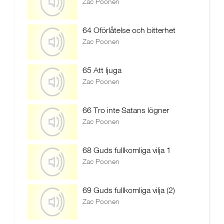
Zac Poonen
64 Oförlåtelse och bitterhet
Zac Poonen
65 Att ljuga
Zac Poonen
66 Tro inte Satans lögner
Zac Poonen
68 Guds fullkomliga vilja 1
Zac Poonen
69 Guds fullkomliga vilja (2)
Zac Poonen