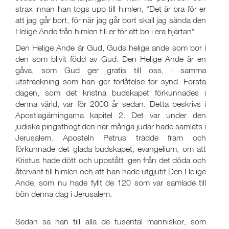
strax innan han togs upp till himlen, "Det är bra för er
att jag går bort, för när jag går bort skall jag sända den
Helige Ande från himlen till er för att bo i era hjärtan".
Den Helige Ande är Gud, Guds helige ande som bor i
den som blivit född av Gud. Den Helige Ande är en
gåva, som Gud ger gratis till oss, i samma
utsträckning som han ger förlåtelse för synd. Första
dagen, som det kristna budskapet förkunnades i
denna värld, var för 2000 år sedan. Detta beskrivs i
Apostlagärningarna kapitel 2. Det var under den
judiska pingsthögtiden när många judar hade samlats i
Jerusalem. Aposteln Petrus trädde fram och
förkunnade det glada budskapet, evangelium, om att
Kristus hade dött och uppstått igen från det döda och
återvänt till himlen och att han hade utgjutit Den Helige
Ande, som nu hade fyllt de 120 som var samlade till
bön denna dag i Jerusalem.
Sedan sa han till alla de tusental människor, som