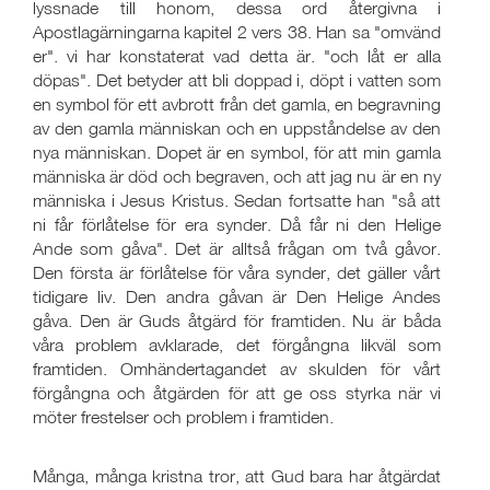
lyssnade till honom, dessa ord återgivna i
Apostlagärningarna kapitel 2 vers 38. Han sa "omvänd
er". vi har konstaterat vad detta är. "och låt er alla
döpas". Det betyder att bli doppad i, döpt i vatten som
en symbol för ett avbrott från det gamla, en begravning
av den gamla människan och en uppståndelse av den
nya människan. Dopet är en symbol, för att min gamla
människa är död och begraven, och att jag nu är en ny
människa i Jesus Kristus. Sedan fortsatte han "så att
ni får förlåtelse för era synder. Då får ni den Helige
Ande som gåva". Det är alltså frågan om två gåvor.
Den första är förlåtelse för våra synder, det gäller vårt
tidigare liv. Den andra gåvan är Den Helige Andes
gåva. Den är Guds åtgärd för framtiden. Nu är båda
våra problem avklarade, det förgångna likväl som
framtiden. Omhändertagandet av skulden för vårt
förgångna och åtgärden för att ge oss styrka när vi
möter frestelser och problem i framtiden.
Många, många kristna tror, att Gud bara har åtgärdat