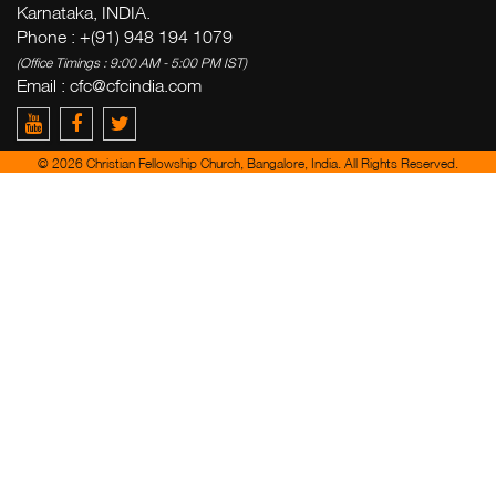
Karnataka, INDIA.
Phone : +(91) 948 194 1079
(Office Timings : 9:00 AM - 5:00 PM IST)
Email : cfc@cfcindia.com
© 2026 Christian Fellowship Church, Bangalore, India. All Rights Reserved.